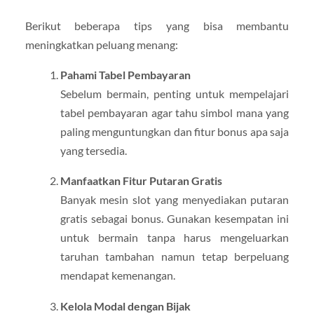
Berikut beberapa tips yang bisa membantu
meningkatkan peluang menang:
Pahami Tabel Pembayaran
Sebelum bermain, penting untuk mempelajari
tabel pembayaran agar tahu simbol mana yang
paling menguntungkan dan fitur bonus apa saja
yang tersedia.
Manfaatkan Fitur Putaran Gratis
Banyak mesin slot yang menyediakan putaran
gratis sebagai bonus. Gunakan kesempatan ini
untuk bermain tanpa harus mengeluarkan
taruhan tambahan namun tetap berpeluang
mendapat kemenangan.
Kelola Modal dengan Bijak