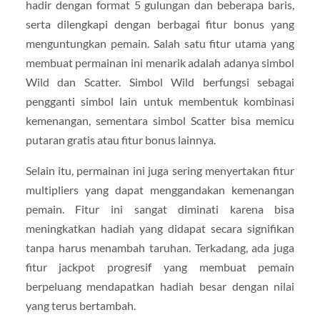
hadir dengan format 5 gulungan dan beberapa baris,
serta dilengkapi dengan berbagai fitur bonus yang
menguntungkan pemain. Salah satu fitur utama yang
membuat permainan ini menarik adalah adanya simbol
Wild dan Scatter. Simbol Wild berfungsi sebagai
pengganti simbol lain untuk membentuk kombinasi
kemenangan, sementara simbol Scatter bisa memicu
putaran gratis atau fitur bonus lainnya.
Selain itu, permainan ini juga sering menyertakan fitur
multipliers yang dapat menggandakan kemenangan
pemain. Fitur ini sangat diminati karena bisa
meningkatkan hadiah yang didapat secara signifikan
tanpa harus menambah taruhan. Terkadang, ada juga
fitur jackpot progresif yang membuat pemain
berpeluang mendapatkan hadiah besar dengan nilai
yang terus bertambah.