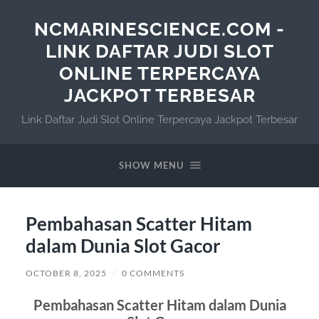
NCMARINESCIENCE.COM -
LINK DAFTAR JUDI SLOT
ONLINE TERPERCAYA
JACKPOT TERBESAR
Link Daftar Judi Slot Online Terpercaya Jackpot Terbesar
SHOW MENU
Pembahasan Scatter Hitam
dalam Dunia Slot Gacor
OCTOBER 8, 2025
/
0 COMMENTS
Pembahasan Scatter Hitam dalam Dunia