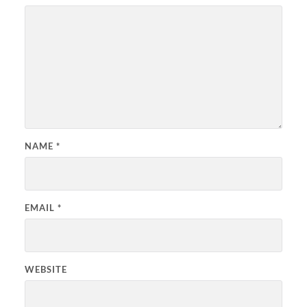
NAME
*
EMAIL
*
WEBSITE