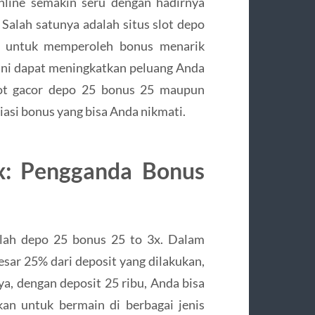
nline semakin seru dengan hadirnya
alah satunya adalah situs slot depo
 untuk memperoleh bonus menarik
ini dapat meningkatkan peluang Anda
slot gacor depo 25 bonus 25 maupun
iasi bonus yang bisa Anda nikmati.
x: Pengganda Bonus
dalah depo 25 bonus 25 to 3x. Dalam
sar 25% dari deposit yang dilakukan,
nya, dengan deposit 25 ribu, Anda bisa
an untuk bermain di berbagai jenis