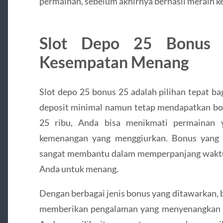
permainan, sebelum akhirnya berhasil meraih 
Slot Depo 25 Bonus 
Kesempatan Menang
Slot depo 25 bonus 25 adalah pilihan tepat b
deposit minimal namun tetap mendapatkan bo
25 ribu, Anda bisa menikmati permainan 
kemenangan yang menggiurkan. Bonus yang d
sangat membantu dalam memperpanjang waktu
Anda untuk menang.
Dengan berbagai jenis bonus yang ditawarkan, b
memberikan pengalaman yang menyenangkan d