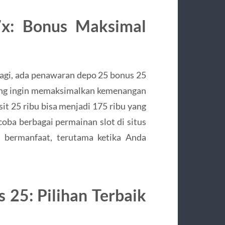
x: Bonus Maksimal
lagi, ada penawaran depo 25 bonus 25
 yang ingin memaksimalkan kemenangan
sit 25 ribu bisa menjadi 175 ribu yang
ba berbagai permainan slot di situs
at bermanfaat, terutama ketika Anda
 25: Pilihan Terbaik