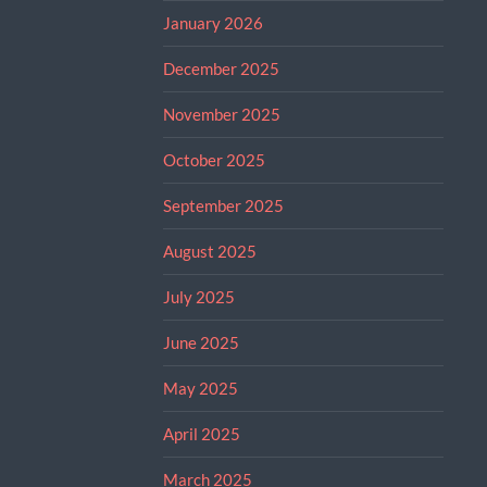
January 2026
December 2025
November 2025
October 2025
September 2025
August 2025
July 2025
June 2025
May 2025
April 2025
March 2025