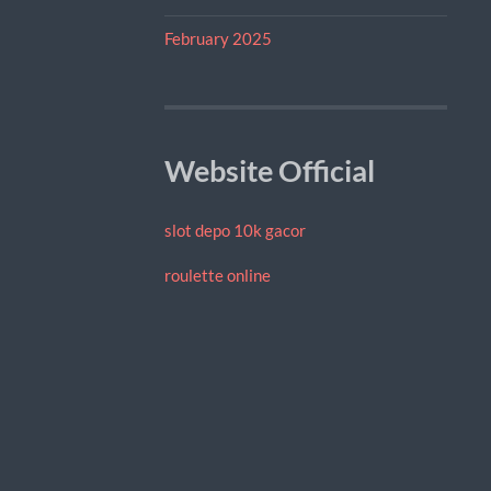
February 2025
Website Official
slot depo 10k gacor
roulette online