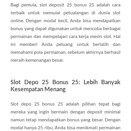
Bagi pemula, slot deposit 25 bonus 25 adalah cara
terbaik untuk memulai petualangan di dunia slot
online. Dengan modal kecil, Anda bisa mendapatkan
bonus yang dapat digunakan untuk mencoba berbagai
permainan dan mempelajari cara kerja mesin slot. Hal
ini memberi Anda peluang untuk berlatih dan
memahami pola permainan, sebelum akhirnya berhasil
meraih kemenangan besar.
Slot Depo 25 Bonus 25: Lebih Banyak
Kesempatan Menang
Slot depo 25 bonus 25 adalah pilihan tepat bagi
mereka yang ingin bermain dengan deposit minimal
namun tetap mendapatkan bonus yang besar. Dengan
modal hanya 25 ribu, Anda bisa menikmati permainan