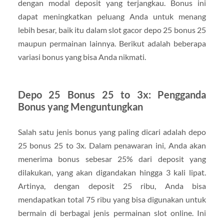
dengan modal deposit yang terjangkau. Bonus ini
dapat meningkatkan peluang Anda untuk menang
lebih besar, baik itu dalam slot gacor depo 25 bonus 25
maupun permainan lainnya. Berikut adalah beberapa
variasi bonus yang bisa Anda nikmati.
Depo 25 Bonus 25 to 3x: Pengganda
Bonus yang Menguntungkan
Salah satu jenis bonus yang paling dicari adalah depo
25 bonus 25 to 3x. Dalam penawaran ini, Anda akan
menerima bonus sebesar 25% dari deposit yang
dilakukan, yang akan digandakan hingga 3 kali lipat.
Artinya, dengan deposit 25 ribu, Anda bisa
mendapatkan total 75 ribu yang bisa digunakan untuk
bermain di berbagai jenis permainan slot online. Ini