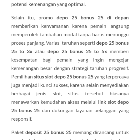
potensi kemenangan yang optimal.
Selain itu, promo
depo 25 bonus 25 di depan
memberikan kenyamanan karena pemain langsung
memperoleh tambahan modal tanpa harus menunggu
proses panjang. Variasi taruhan seperti
depo 25 bonus
25 to 3x
atau
depo 25 bonus 25 to 5x
memberi
kesempatan bagi pemain yang ingin mengejar
kemenangan besar dengan strategi taruhan progresif.
Pemilihan
situs slot depo 25 bonus 25
yang terpercaya
juga menjadi kunci sukses, karena selain menyediakan
berbagai jenis slot, situs tersebut biasanya
menawarkan kemudahan akses melalui
link slot depo
25 bonus 25
dan dukungan layanan pelanggan yang
responsif.
Paket
deposit 25 bonus 25
memang dirancang untuk