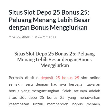
Situs Slot Depo 25 Bonus 25:
Peluang Menang Lebih Besar
dengan Bonus Menggiurkan
MAY 20, 2025
/
0 COMMENTS
Situs Slot Depo 25 Bonus 25: Peluang
Menang Lebih Besar dengan Bonus
Menggiurkan
Bermain di situs
deposit 25 bonus 25
slot online
semakin seru dengan hadirnya berbagai tawaran
bonus yang menguntungkan. Salah satunya adalah
situs slot depo 25 bonus 25, yang menawarkan
kesempatan untuk memperoleh bonus menarik