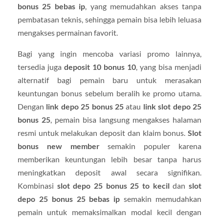
bonus 25 bebas ip
, yang memudahkan akses tanpa
pembatasan teknis, sehingga pemain bisa lebih leluasa
mengakses permainan favorit.
Bagi yang ingin mencoba variasi promo lainnya,
tersedia juga
deposit 10 bonus 10
, yang bisa menjadi
alternatif bagi pemain baru untuk merasakan
keuntungan bonus sebelum beralih ke promo utama.
Dengan
link depo 25 bonus 25
atau
link slot depo 25
bonus 25
, pemain bisa langsung mengakses halaman
resmi untuk melakukan deposit dan klaim bonus.
Slot
bonus new member
semakin populer karena
memberikan keuntungan lebih besar tanpa harus
meningkatkan deposit awal secara signifikan.
Kombinasi
slot depo 25 bonus 25 to kecil
dan
slot
depo 25 bonus 25 bebas ip
semakin memudahkan
pemain untuk memaksimalkan modal kecil dengan