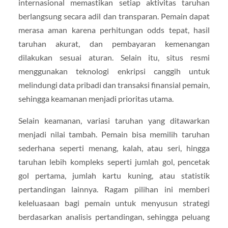
internasional memastikan setiap aktivitas taruhan
berlangsung secara adil dan transparan. Pemain dapat
merasa aman karena perhitungan odds tepat, hasil
taruhan akurat, dan pembayaran kemenangan
dilakukan sesuai aturan. Selain itu, situs resmi
menggunakan teknologi enkripsi canggih untuk
melindungi data pribadi dan transaksi finansial pemain,
sehingga keamanan menjadi prioritas utama.
Selain keamanan, variasi taruhan yang ditawarkan
menjadi nilai tambah. Pemain bisa memilih taruhan
sederhana seperti menang, kalah, atau seri, hingga
taruhan lebih kompleks seperti jumlah gol, pencetak
gol pertama, jumlah kartu kuning, atau statistik
pertandingan lainnya. Ragam pilihan ini memberi
keleluasaan bagi pemain untuk menyusun strategi
berdasarkan analisis pertandingan, sehingga peluang