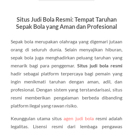
Situs Judi Bola Resmi: Tempat Taruhan
Sepak Bola yang Aman dan Profesional
Sepak bola merupakan olahraga yang digemari jutaan
orang di seluruh dunia. Selain menyajikan hiburan,
sepak bola juga menghadirkan peluang taruhan yang
menarik bagi para penggemar.
Situs judi bola resmi
hadir sebagai platform terpercaya bagi pemain yang
ingin menikmati taruhan dengan aman, adil, dan
profesional. Dengan sistem yang terstandarisasi, situs
resmi memberikan pengalaman berbeda dibanding
platform ilegal yang rawan risiko.
Keunggulan utama situs
agen judi bola
resmi adalah
legalitas. Lisensi resmi dari lembaga pengawas