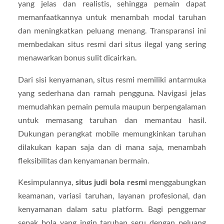
yang jelas dan realistis, sehingga pemain dapat
memanfaatkannya untuk menambah modal taruhan
dan meningkatkan peluang menang. Transparansi ini
membedakan situs resmi dari situs ilegal yang sering
menawarkan bonus sulit dicairkan.
Dari sisi kenyamanan, situs resmi memiliki antarmuka
yang sederhana dan ramah pengguna. Navigasi jelas
memudahkan pemain pemula maupun berpengalaman
untuk memasang taruhan dan memantau hasil.
Dukungan perangkat mobile memungkinkan taruhan
dilakukan kapan saja dan di mana saja, menambah
fleksibilitas dan kenyamanan bermain.
Kesimpulannya,
situs judi bola resmi
menggabungkan
keamanan, variasi taruhan, layanan profesional, dan
kenyamanan dalam satu platform. Bagi penggemar
sepak bola yang ingin taruhan seru dengan peluang