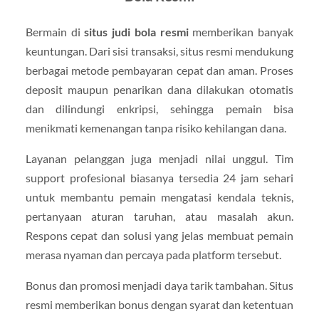
Bermain di
situs judi bola resmi
memberikan banyak
keuntungan. Dari sisi transaksi, situs resmi mendukung
berbagai metode pembayaran cepat dan aman. Proses
deposit maupun penarikan dana dilakukan otomatis
dan dilindungi enkripsi, sehingga pemain bisa
menikmati kemenangan tanpa risiko kehilangan dana.
Layanan pelanggan juga menjadi nilai unggul. Tim
support profesional biasanya tersedia 24 jam sehari
untuk membantu pemain mengatasi kendala teknis,
pertanyaan aturan taruhan, atau masalah akun.
Respons cepat dan solusi yang jelas membuat pemain
merasa nyaman dan percaya pada platform tersebut.
Bonus dan promosi menjadi daya tarik tambahan. Situs
resmi memberikan bonus dengan syarat dan ketentuan