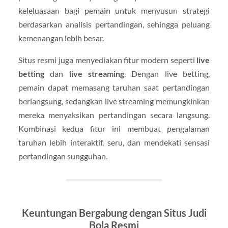
keleluasaan bagi pemain untuk menyusun strategi
berdasarkan analisis pertandingan, sehingga peluang
kemenangan lebih besar.
Situs resmi juga menyediakan fitur modern seperti
live
betting
dan
live streaming
. Dengan live betting,
pemain dapat memasang taruhan saat pertandingan
berlangsung, sedangkan live streaming memungkinkan
mereka menyaksikan pertandingan secara langsung.
Kombinasi kedua fitur ini membuat pengalaman
taruhan lebih interaktif, seru, dan mendekati sensasi
pertandingan sungguhan.
Keuntungan Bergabung dengan Situs Judi
Bola Resmi