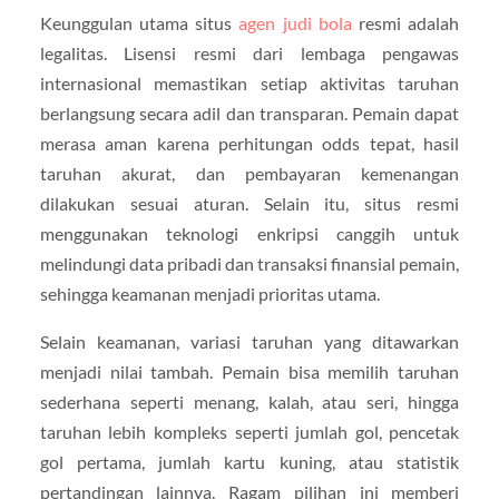
Keunggulan utama situs
agen judi bola
resmi adalah
legalitas. Lisensi resmi dari lembaga pengawas
internasional memastikan setiap aktivitas taruhan
berlangsung secara adil dan transparan. Pemain dapat
merasa aman karena perhitungan odds tepat, hasil
taruhan akurat, dan pembayaran kemenangan
dilakukan sesuai aturan. Selain itu, situs resmi
menggunakan teknologi enkripsi canggih untuk
melindungi data pribadi dan transaksi finansial pemain,
sehingga keamanan menjadi prioritas utama.
Selain keamanan, variasi taruhan yang ditawarkan
menjadi nilai tambah. Pemain bisa memilih taruhan
sederhana seperti menang, kalah, atau seri, hingga
taruhan lebih kompleks seperti jumlah gol, pencetak
gol pertama, jumlah kartu kuning, atau statistik
pertandingan lainnya. Ragam pilihan ini memberi