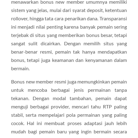
menawarkan bonus new member umumnya memiliki
sistem yang jelas, mulai dari syarat deposit, ketentuan
rollover, hingga tata cara penarikan dana. Transparansi
ini menjadi nilai penting karena banyak pemain sering
terjebak di situs yang memberikan bonus besar, tetapi
sangat sulit dicairkan. Dengan memilih situs yang
benar-benar resmi, pemain tak hanya mendapatkan
bonus, tetapi juga keamanan dan kenyamanan dalam
bermain.
Bonus new member resmi juga memungkinkan pemain
untuk mencoba berbagai jenis permainan tanpa
tekanan. Dengan modal tambahan, pemain dapat
menguji berbagai provider, mencari tahu RTP paling
stabil, serta mempelajari pola permainan yang paling
cocok. Hal ini membuat proses adaptasi jauh lebih
mudah bagi pemain baru yang ingin bermain secara