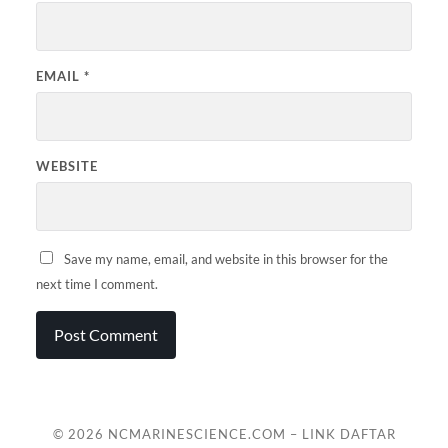
EMAIL
*
WEBSITE
Save my name, email, and website in this browser for the
next time I comment.
© 2026
NCMARINESCIENCE.COM – LINK DAFTAR