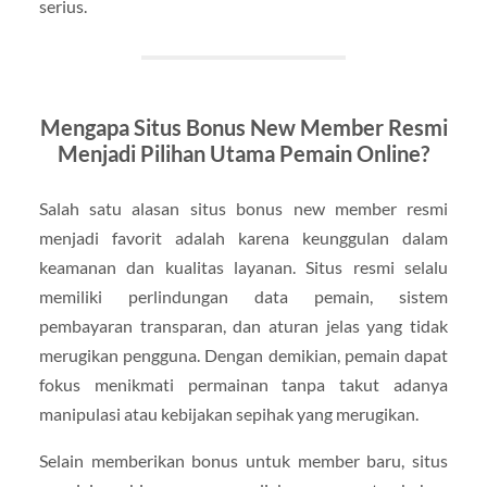
serius.
Mengapa Situs Bonus New Member Resmi
Menjadi Pilihan Utama Pemain Online?
Salah satu alasan situs bonus new member resmi
menjadi favorit adalah karena keunggulan dalam
keamanan dan kualitas layanan. Situs resmi selalu
memiliki perlindungan data pemain, sistem
pembayaran transparan, dan aturan jelas yang tidak
merugikan pengguna. Dengan demikian, pemain dapat
fokus menikmati permainan tanpa takut adanya
manipulasi atau kebijakan sepihak yang merugikan.
Selain memberikan bonus untuk member baru, situs