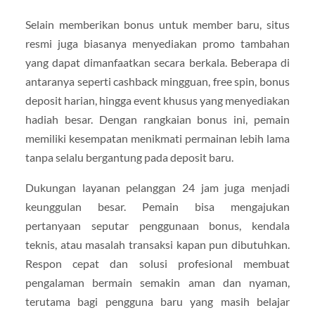
Selain memberikan bonus untuk member baru, situs
resmi juga biasanya menyediakan promo tambahan
yang dapat dimanfaatkan secara berkala. Beberapa di
antaranya seperti cashback mingguan, free spin, bonus
deposit harian, hingga event khusus yang menyediakan
hadiah besar. Dengan rangkaian bonus ini, pemain
memiliki kesempatan menikmati permainan lebih lama
tanpa selalu bergantung pada deposit baru.
Dukungan layanan pelanggan 24 jam juga menjadi
keunggulan besar. Pemain bisa mengajukan
pertanyaan seputar penggunaan bonus, kendala
teknis, atau masalah transaksi kapan pun dibutuhkan.
Respon cepat dan solusi profesional membuat
pengalaman bermain semakin aman dan nyaman,
terutama bagi pengguna baru yang masih belajar