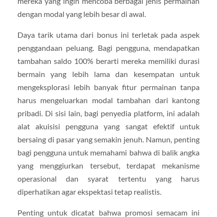
mereka yang ingin mencoba berbagai jenis permainan
dengan modal yang lebih besar di awal.
Daya tarik utama dari bonus ini terletak pada aspek
penggandaan peluang. Bagi pengguna, mendapatkan
tambahan saldo 100% berarti mereka memiliki durasi
bermain yang lebih lama dan kesempatan untuk
mengeksplorasi lebih banyak fitur permainan tanpa
harus mengeluarkan modal tambahan dari kantong
pribadi. Di sisi lain, bagi penyedia platform, ini adalah
alat akuisisi pengguna yang sangat efektif untuk
bersaing di pasar yang semakin jenuh. Namun, penting
bagi pengguna untuk memahami bahwa di balik angka
yang menggiurkan tersebut, terdapat mekanisme
operasional dan syarat tertentu yang harus
diperhatikan agar ekspektasi tetap realistis.
Penting untuk dicatat bahwa promosi semacam ini