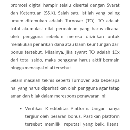
promosi digital hampir selalu disertai dengan Syarat
dan Ketentuan (S&K). Salah satu istilah yang paling
umum ditemukan adalah Turnover (TO). TO adalah
total akumulasi nilai permainan yang harus dicapai
oleh pengguna sebelum mereka diizinkan untuk
melakukan penarikan dana atau klaim keuntungan dari
bonus tersebut. Misalnya, jika syarat TO adalah 10x
dari total saldo, maka pengguna harus aktif bermain
hingga mencapai nilai tersebut.
Selain masalah teknis seperti Turnover, ada beberapa
hal yang harus diperhatikan oleh pengguna agar tetap
aman dan bijak dalam merespons penawaran ini:
Verifikasi Kredibilitas Platform: Jangan hanya
tergiur oleh besaran bonus. Pastikan platform
tersebut memiliki reputasi yang baik, lisensi