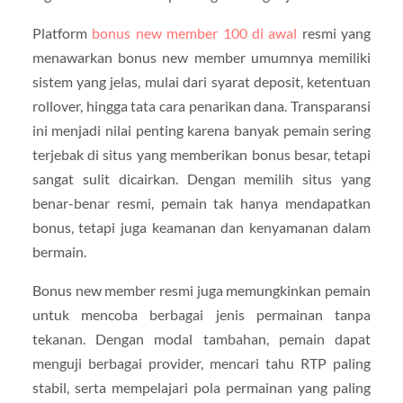
Platform
bonus new member 100 di awal
resmi yang
menawarkan bonus new member umumnya memiliki
sistem yang jelas, mulai dari syarat deposit, ketentuan
rollover, hingga tata cara penarikan dana. Transparansi
ini menjadi nilai penting karena banyak pemain sering
terjebak di situs yang memberikan bonus besar, tetapi
sangat sulit dicairkan. Dengan memilih situs yang
benar-benar resmi, pemain tak hanya mendapatkan
bonus, tetapi juga keamanan dan kenyamanan dalam
bermain.
Bonus new member resmi juga memungkinkan pemain
untuk mencoba berbagai jenis permainan tanpa
tekanan. Dengan modal tambahan, pemain dapat
menguji berbagai provider, mencari tahu RTP paling
stabil, serta mempelajari pola permainan yang paling