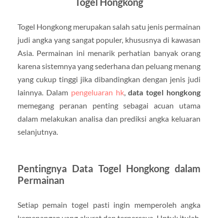
Togel Hongkong
Togel Hongkong merupakan salah satu jenis permainan
judi angka yang sangat populer, khususnya di kawasan
Asia. Permainan ini menarik perhatian banyak orang
karena sistemnya yang sederhana dan peluang menang
yang cukup tinggi jika dibandingkan dengan jenis judi
lainnya. Dalam
pengeluaran hk
,
data togel hongkong
memegang peranan penting sebagai acuan utama
dalam melakukan analisa dan prediksi angka keluaran
selanjutnya.
Pentingnya Data Togel Hongkong dalam
Permainan
Setiap pemain togel pasti ingin memperoleh angka
kemenangan yang akurat dan terpercaya. Untuk itulah,