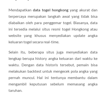
Mendapatkan
data togel hongkong
yang akurat dan
terpercaya merupakan langkah awal yang tidak bisa
diabaikan oleh para penggemar togel. Biasanya, data
ini tersedia melalui situs resmi togel Hongkong atau
website yang khusus menyediakan update angka
keluaran togel secara real-time.
Selain itu, beberapa situs juga menyediakan data
lengkap berupa history angka keluaran dari waktu ke
waktu. Dengan data historis tersebut, pemain bisa
melakukan backtest untuk mengecek pola angka yang
pernah muncul. Hal ini tentunya membantu dalam
mengambil keputusan sebelum memasang angka
taruhan.