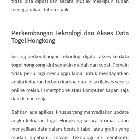
tidak bisa dipastikan secara mutlak meskipun sudah
menggunakan data terbaik.
Perkembangan Teknologi dan Akses Data
Togel Hongkong
Seiring perkembangan teknologi digital, akses ke
data
togel hongkong
kini semakin mudah dan cepat. Pemain
tidak perlu lagi menunggu lama untuk mendapatkan
angka keluaran terbaru karena data bisa diakses secara
online melalui smartphone atau komputer kapan saja
dan di mana saja.
Bahkan, ada aplikasi khusus yang menyediakan update
angka keluaran togel Hongkong secara otomatis dan
menyajikan data dalam bentuk tabel atau grafik yang
mudah dipahami. Inovasi teknologi ini membantu