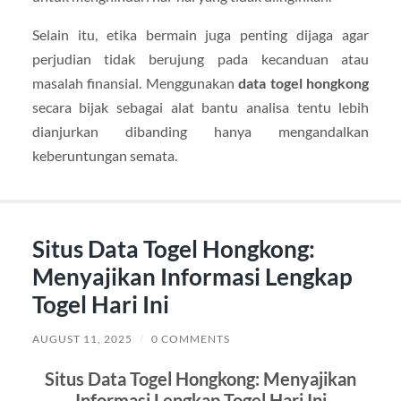
Selain itu, etika bermain juga penting dijaga agar
perjudian tidak berujung pada kecanduan atau
masalah finansial. Menggunakan
data togel hongkong
secara bijak sebagai alat bantu analisa tentu lebih
dianjurkan dibanding hanya mengandalkan
keberuntungan semata.
Situs Data Togel Hongkong:
Menyajikan Informasi Lengkap
Togel Hari Ini
AUGUST 11, 2025
/
0 COMMENTS
Situs Data Togel Hongkong: Menyajikan
Informasi Lengkap Togel Hari Ini