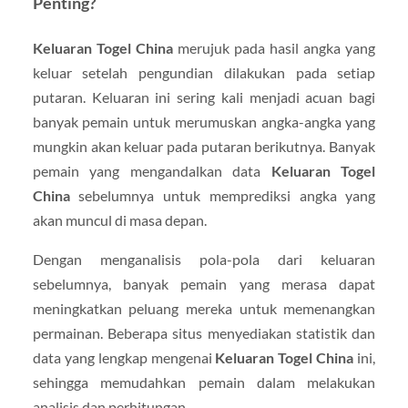
Penting?
Keluaran Togel China
merujuk pada hasil angka yang
keluar setelah pengundian dilakukan pada setiap
putaran. Keluaran ini sering kali menjadi acuan bagi
banyak pemain untuk merumuskan angka-angka yang
mungkin akan keluar pada putaran berikutnya. Banyak
pemain yang mengandalkan data
Keluaran Togel
China
sebelumnya untuk memprediksi angka yang
akan muncul di masa depan.
Dengan menganalisis pola-pola dari keluaran
sebelumnya, banyak pemain yang merasa dapat
meningkatkan peluang mereka untuk memenangkan
permainan. Beberapa situs menyediakan statistik dan
data yang lengkap mengenai
Keluaran Togel China
ini,
sehingga memudahkan pemain dalam melakukan
analisis dan perhitungan.