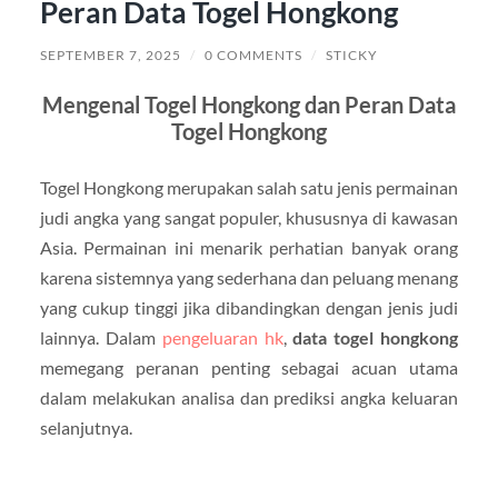
Peran Data Togel Hongkong
SEPTEMBER 7, 2025
/
0 COMMENTS
/
STICKY
Mengenal Togel Hongkong dan Peran Data
Togel Hongkong
Togel Hongkong merupakan salah satu jenis permainan
judi angka yang sangat populer, khususnya di kawasan
Asia. Permainan ini menarik perhatian banyak orang
karena sistemnya yang sederhana dan peluang menang
yang cukup tinggi jika dibandingkan dengan jenis judi
lainnya. Dalam
pengeluaran hk
,
data togel hongkong
memegang peranan penting sebagai acuan utama
dalam melakukan analisa dan prediksi angka keluaran
selanjutnya.