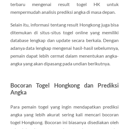
terbaru mengenai result togel HK untuk
mempermudah analisis prediksi angka di masa depan.
Selain itu, informasi tentang result Hongkong juga bisa
ditemukan di situs-situs togel online yang memiliki
database lengkap dan update secara berkala. Dengan
adanya data lengkap mengenai hasil-hasil sebelumnya,
pemain dapat lebih cermat dalam menentukan angka-
angka yang akan dipasang pada undian berikutnya.
Bocoran Togel Hongkong dan Prediksi
Angka
Para pemain togel yang ingin mendapatkan prediksi
angka yang lebih akurat sering kali mencari bocoran
togel Hongkong. Bocoran ini biasanya disediakan oleh