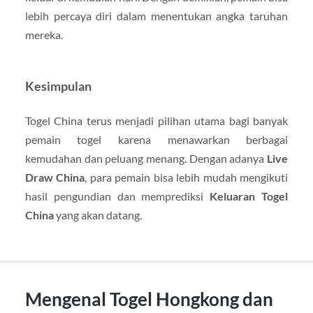
lebih percaya diri dalam menentukan angka taruhan
mereka.
Kesimpulan
Togel China terus menjadi pilihan utama bagi banyak
pemain togel karena menawarkan berbagai
kemudahan dan peluang menang. Dengan adanya
Live
Draw China
, para pemain bisa lebih mudah mengikuti
hasil pengundian dan memprediksi
Keluaran Togel
China
yang akan datang.
Mengenal Togel Hongkong dan