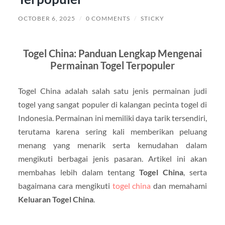
OCTOBER 6, 2025
/
0 COMMENTS
/
STICKY
Togel China: Panduan Lengkap Mengenai
Permainan Togel Terpopuler
Togel China adalah salah satu jenis permainan judi
togel yang sangat populer di kalangan pecinta togel di
Indonesia. Permainan ini memiliki daya tarik tersendiri,
terutama karena sering kali memberikan peluang
menang yang menarik serta kemudahan dalam
mengikuti berbagai jenis pasaran. Artikel ini akan
membahas lebih dalam tentang
Togel China
, serta
bagaimana cara mengikuti
togel china
dan memahami
Keluaran Togel China
.