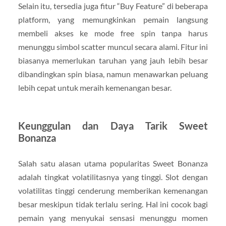
Selain itu, tersedia juga fitur “Buy Feature” di beberapa
platform, yang memungkinkan pemain langsung
membeli akses ke mode free spin tanpa harus
menunggu simbol scatter muncul secara alami. Fitur ini
biasanya memerlukan taruhan yang jauh lebih besar
dibandingkan spin biasa, namun menawarkan peluang
lebih cepat untuk meraih kemenangan besar.
Keunggulan dan Daya Tarik Sweet
Bonanza
Salah satu alasan utama popularitas Sweet Bonanza
adalah tingkat volatilitasnya yang tinggi. Slot dengan
volatilitas tinggi cenderung memberikan kemenangan
besar meskipun tidak terlalu sering. Hal ini cocok bagi
pemain yang menyukai sensasi menunggu momen