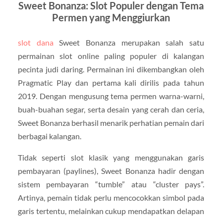
Sweet Bonanza
: Slot Populer dengan Tema
Permen yang Menggiurkan
slot dana
Sweet Bonanza merupakan salah satu
permainan slot online paling populer di kalangan
pecinta judi daring. Permainan ini dikembangkan oleh
Pragmatic Play
dan pertama kali dirilis pada tahun
2019. Dengan mengusung tema permen warna-warni,
buah-buahan segar, serta desain yang cerah dan ceria,
Sweet Bonanza berhasil menarik perhatian pemain dari
berbagai kalangan.
Tidak seperti slot klasik yang menggunakan garis
pembayaran (paylines), Sweet Bonanza hadir dengan
sistem pembayaran “tumble” atau “cluster pays”.
Artinya, pemain tidak perlu mencocokkan simbol pada
garis tertentu, melainkan cukup mendapatkan delapan