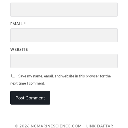
EMAIL
*
WEBSITE
Save my name, email, and website in this browser for the
next time I comment.
© 2026
NCMARINESCIENCE.COM – LINK DAFTAR