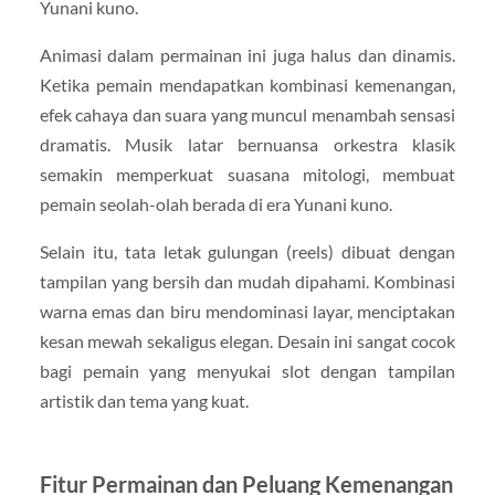
Yunani kuno.
Animasi dalam permainan ini juga halus dan dinamis.
Ketika pemain mendapatkan kombinasi kemenangan,
efek cahaya dan suara yang muncul menambah sensasi
dramatis. Musik latar bernuansa orkestra klasik
semakin memperkuat suasana mitologi, membuat
pemain seolah-olah berada di era Yunani kuno.
Selain itu, tata letak gulungan (reels) dibuat dengan
tampilan yang bersih dan mudah dipahami. Kombinasi
warna emas dan biru mendominasi layar, menciptakan
kesan mewah sekaligus elegan. Desain ini sangat cocok
bagi pemain yang menyukai slot dengan tampilan
artistik dan tema yang kuat.
Fitur Permainan dan Peluang Kemenangan