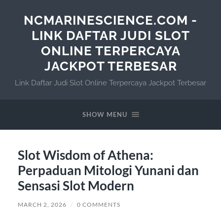
NCMARINESCIENCE.COM -
LINK DAFTAR JUDI SLOT
ONLINE TERPERCAYA
JACKPOT TERBESAR
Link Daftar Judi Slot Online Terpercaya Jackpot Terbesar
SHOW MENU
Slot Wisdom of Athena:
Perpaduan Mitologi Yunani dan
Sensasi Slot Modern
MARCH 2, 2026
/
0 COMMENTS