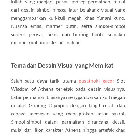
inilah yang menjadi pusat konsep permainan, mulai
dari desain simbol hingga latar belakang visual yang
menggambarkan kuil-kuil megah khas Yunani kuno.
Nuansa emas, marmer putih, serta simbol-simbol
seperti perisai, helm, dan burung hantu semakin
memperkuat atmosfer permainan.
Tema dan Desain Visual yang Memikat
Salah satu daya tarik utama
pusathoki gacor
Slot
Wisdom of Athena terletak pada desain visualnya.
Latar permainan biasanya menggambarkan kuil megah
di atas Gunung Olympus dengan langit cerah dan
cahaya keemasan yang menciptakan kesan sakral.
Simbol-simbol dalam permainan dirancang detail,
mulai dari ikon karakter Athena hingga artefak khas