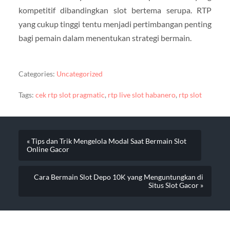
kompetitif dibandingkan slot bertema serupa. RTP
yang cukup tinggi tentu menjadi pertimbangan penting
bagi pemain dalam menentukan strategi bermain.
Categories:
Uncategorized
Tags:
cek rtp slot pragmatic
,
rtp live slot habanero
,
rtp slot
« Tips dan Trik Mengelola Modal Saat Bermain Slot
Online Gacor
Cara Bermain Slot Depo 10K yang Menguntungkan di
Situs Slot Gacor »