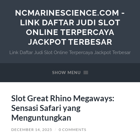
NCMARINESCIENCE.COM -
LINK DAFTAR JUDI SLOT
ONLINE TERPERCAYA
JACKPOT TERBESAR
Link Daftar Judi Slot Online Terpercaya Jackpot Terbesar
SHOW MENU
Slot Great Rhino Megaways:
Sensasi Safari yang
Menguntungkan
DECEMBER 14, 2025
/
0 COMMENTS