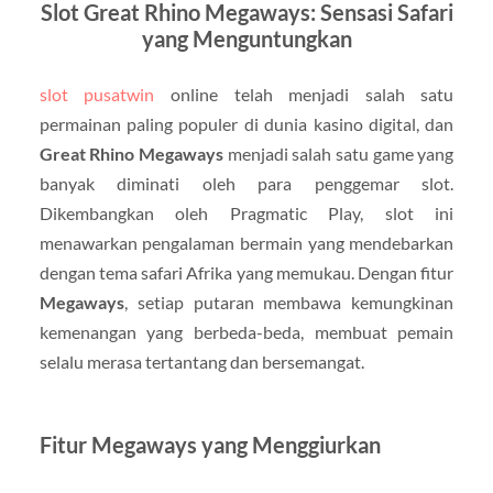
Slot Great Rhino Megaways: Sensasi Safari
yang Menguntungkan
slot pusatwin
online telah menjadi salah satu
permainan paling populer di dunia kasino digital, dan
Great Rhino Megaways
menjadi salah satu game yang
banyak diminati oleh para penggemar slot.
Dikembangkan oleh Pragmatic Play, slot ini
menawarkan pengalaman bermain yang mendebarkan
dengan tema safari Afrika yang memukau. Dengan fitur
Megaways
, setiap putaran membawa kemungkinan
kemenangan yang berbeda-beda, membuat pemain
selalu merasa tertantang dan bersemangat.
Fitur Megaways yang Menggiurkan