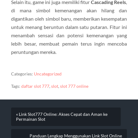
Selain itu, game ini juga memiliki fitur
Cascading Reels
,
di mana simbol kemenangan akan hilang dan
digantikan oleh simbol baru, memberikan kesempatan
untuk menang beruntun dalam satu putaran. Fitur ini
menambah sensasi dan potensi kemenangan yang
lebih besar, membuat pemain terus ingin mencoba
peruntungan mereka.
Categories:
Uncategorized
Tags:
daftar slot 777
,
slot
,
slot 777 online
« Link Slot777 Online: Akses Cepat dan Aman ke
Permainan Slot
Panduan Lengkap Menggunakan Link Slot Online