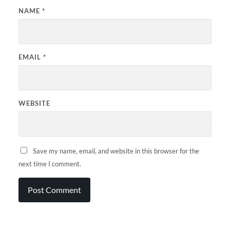
NAME
*
EMAIL
*
WEBSITE
Save my name, email, and website in this browser for the
next time I comment.