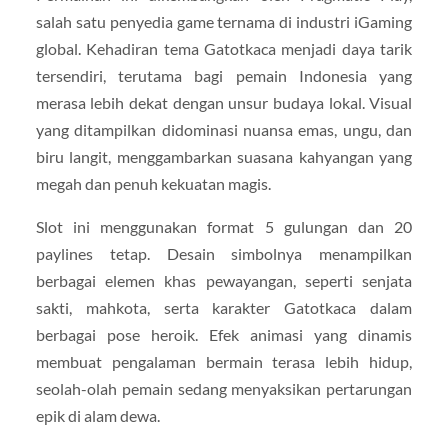
salah satu penyedia game ternama di industri iGaming
global. Kehadiran tema Gatotkaca menjadi daya tarik
tersendiri, terutama bagi pemain Indonesia yang
merasa lebih dekat dengan unsur budaya lokal. Visual
yang ditampilkan didominasi nuansa emas, ungu, dan
biru langit, menggambarkan suasana kahyangan yang
megah dan penuh kekuatan magis.
Slot ini menggunakan format 5 gulungan dan 20
paylines tetap. Desain simbolnya menampilkan
berbagai elemen khas pewayangan, seperti senjata
sakti, mahkota, serta karakter Gatotkaca dalam
berbagai pose heroik. Efek animasi yang dinamis
membuat pengalaman bermain terasa lebih hidup,
seolah-olah pemain sedang menyaksikan pertarungan
epik di alam dewa.