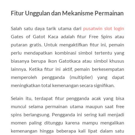
Fitur Unggulan dan Mekanisme Permainan
Salah satu daya tarik utama dari
pusatwin slot login
Gates of Gatot Kaca adalah fitur Free Spins atau
putaran gratis. Untuk mengaktifkan fitur ini, pemain
perlu mendapatkan kombinasi simbol tertentu yang
biasanya berupa ikon Gatotkaca atau simbol khusus
lainnya. Ketika fitur ini aktif, pemain berkesempatan
memperoleh pengganda (multiplier) yang dapat
meningkatkan total kemenangan secara signifikan.
Selain itu, terdapat fitur pengganda acak yang bisa
muncul selama permainan utama maupun saat free
spins berlangsung. Pengganda ini sering kali menjadi
momen paling ditunggu karena mampu mengalikan
kemenangan hingga beberapa kali lipat dalam satu