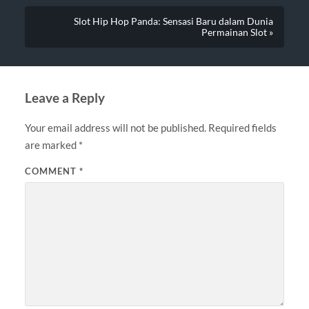
Slot Hip Hop Panda: Sensasi Baru dalam Dunia
Permainan Slot »
Leave a Reply
Your email address will not be published.
Required fields
are marked
*
COMMENT
*