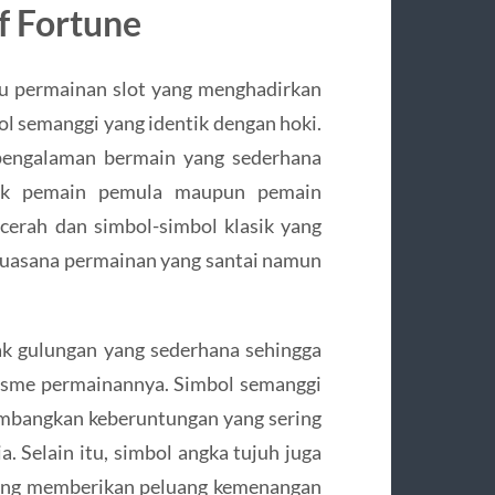
f Fortune
tu permainan slot yang menghadirkan
l semanggi yang identik dengan hoki.
pengalaman bermain yang sederhana
tuk pemain pemula maupun pemain
cerah dan simbol-simbol klasik yang
suasana permainan yang santai namun
ak gulungan yang sederhana sehingga
sme permainannya. Simbol semanggi
ambangkan keberuntungan yang sering
a. Selain itu, simbol angka tujuh juga
 yang memberikan peluang kemenangan