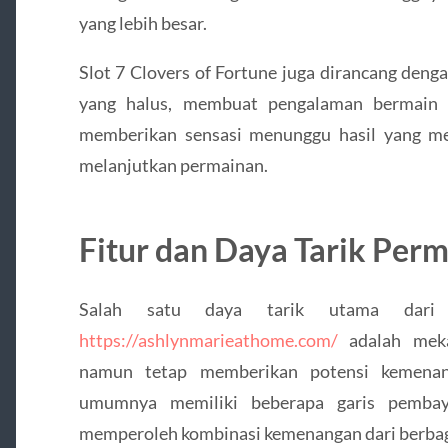
yang lebih besar.
Slot 7 Clovers of Fortune juga dirancang deng
yang halus, membuat pengalaman bermain t
memberikan sensasi menunggu hasil yang me
melanjutkan permainan.
Fitur dan Daya Tarik Per
Salah satu daya tarik utama dari
https://ashlynmarieathome.com/
adalah meka
namun tetap memberikan potensi kemenan
umumnya memiliki beberapa garis pemba
memperoleh kombinasi kemenangan dari berbag