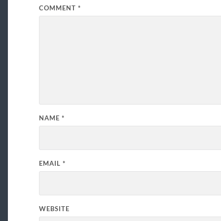
COMMENT
*
NAME
*
EMAIL
*
WEBSITE