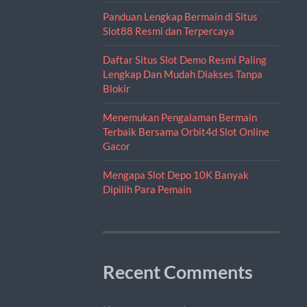
Panduan Lengkap Bermain di Situs
Slot88 Resmi dan Terpercaya
Daftar Situs Slot Demo Resmi Paling
Lengkap Dan Mudah Diakses Tanpa
Blokir
Menemukan Pengalaman Bermain
Terbaik Bersama Orbit4d Slot Online
Gacor
Mengapa Slot Depo 10K Banyak
Dipilih Para Pemain
Recent Comments