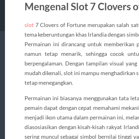
Mengenal Slot 7 Clovers o
slot
7 Clovers of Fortune merupakan salah sa
tema keberuntungan khas Irlandia dengan simbo
Permainan ini dirancang untuk memberikan 
namun tetap menarik, sehingga cocok un
berpengalaman. Dengan tampilan visual yang 
mudah dikenali, slot ini mampu menghadirkan 
tetap menegangkan.
Permainan ini biasanya menggunakan tata let
pemain dapat dengan cepat memahami mekani
menjadi ikon utama dalam permainan ini, mel
diasosiasikan dengan kisah-kisah rakyat Irlandi
sering muncul sebagai simbol bernilai tinggi