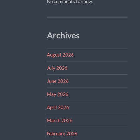
No comments to show.
Archives
August 2026
July 2026
June 2026
May 2026
April 2026
March 2026
February 2026