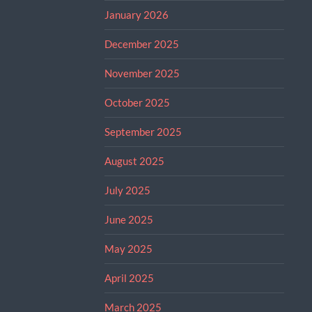
January 2026
December 2025
November 2025
October 2025
September 2025
August 2025
July 2025
June 2025
May 2025
April 2025
March 2025