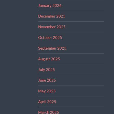
January 2026
December 2025
November 2025
October 2025
September 2025
August 2025
July 2025
June 2025
May 2025
April 2025
March 2025