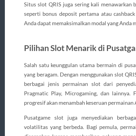
Situs slot QRIS juga sering kali menawarkan 
seperti bonus deposit pertama atau cashback
Anda dapat memaksimalkan modal yang Anda mil
Pilihan Slot Menarik di Pusatg
Salah satu keunggulan utama bermain di pusa
yang beragam. Dengan menggunakan slot QRIS
berbagai jenis permainan slot dari penyedi
Pragmatic Play, Microgaming, dan lainnya. F
progresif akan menambah keseruan permainan 
Pusatgame slot juga menyediakan berbaga
volatilitas yang berbeda. Bagi pemula, perma