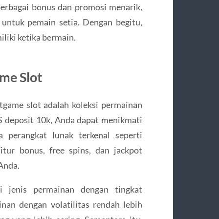
berbagai bonus dan promosi menarik,
 untuk pemain setia. Dengan begitu,
iki ketika bermain.
ame Slot
tgame slot adalah koleksi permainan
 deposit 10k, Anda dapat menikmati
a perangkat lunak terkenal seperti
itur bonus, free spins, dan jackpot
Anda.
i jenis permainan dengan tingkat
inan dengan volatilitas rendah lebih