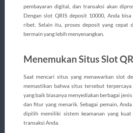
pembayaran digital, dan transaksi akan dipr
Dengan slot QRIS deposit 10000, Anda bisa
ribet. Selain itu, proses deposit yang cep
bermain yang lebih menyenangkan.
Menemukan Situs Slot QR
Saat mencari situs yang menawarkan slot d
memastikan bahwa situs tersebut terpercaya d
yang baik biasanya menyediakan berbagai jenis 
dan fitur yang menarik. Sebagai pemain, And
dipilih memiliki sistem keamanan yang kuat
transaksi Anda.