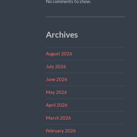
No comments to show.
Archives
August 2026
July 2026
June 2026
May 2026
April 2026
March 2026
February 2026