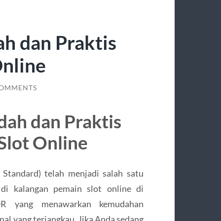
ah dan Praktis
Online
COMMENTS
dah dan Praktis
Slot Online
Standard) telah menjadi salah satu
i kalangan pemain slot online di
OR
yang menawarkan kemudahan
l yang terjangkau. Jika Anda sedang