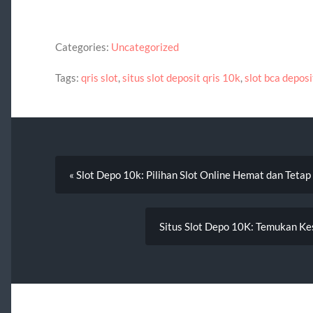
Categories:
Uncategorized
Tags:
qris slot
,
situs slot deposit qris 10k
,
slot bca deposi
« Slot Depo 10k: Pilihan Slot Online Hemat dan Tetap
Situs Slot Depo 10K: Temukan K