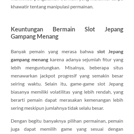
khawatir tentang manipulasi permainan.
Keuntungan Bermain Slot Jepang
Gampang Menang
Banyak pemain yang merasa bahwa
slot Jepang
gampang menang
karena adanya sejumlah fitur yang
lebih menguntungkan. Misalnya, beberapa situs
menawarkan jackpot progresif yang semakin besar
seiring waktu. Selain itu, game-game slot Jepang
biasanya memiliki volatilitas yang lebih rendah, yang
berarti pemain dapat merasakan kemenangan lebih
sering meskipun jumlahnya tidak selalu besar.
Dengan begitu banyaknya pilihan permainan, pemain
juga dapat memilih game yang sesuai dengan