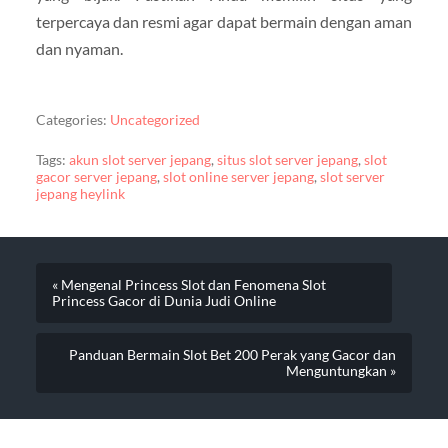
terpercaya dan resmi agar dapat bermain dengan aman
dan nyaman.
Categories:
Uncategorized
Tags:
akun slot server jepang
,
situs slot server jepang
,
slot
gacor server jepang
,
slot online server jepang
,
slot server
jepang heylink
« Mengenal Princess Slot dan Fenomena Slot
Princess Gacor di Dunia Judi Online
Panduan Bermain Slot Bet 200 Perak yang Gacor dan
Menguntungkan »