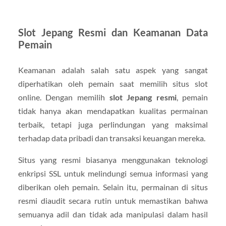
Slot Jepang Resmi dan Keamanan Data
Pemain
Keamanan adalah salah satu aspek yang sangat
diperhatikan oleh pemain saat memilih situs slot
online. Dengan memilih
slot Jepang resmi
, pemain
tidak hanya akan mendapatkan kualitas permainan
terbaik, tetapi juga perlindungan yang maksimal
terhadap data pribadi dan transaksi keuangan mereka.
Situs yang resmi biasanya menggunakan teknologi
enkripsi SSL untuk melindungi semua informasi yang
diberikan oleh pemain. Selain itu, permainan di situs
resmi diaudit secara rutin untuk memastikan bahwa
semuanya adil dan tidak ada manipulasi dalam hasil