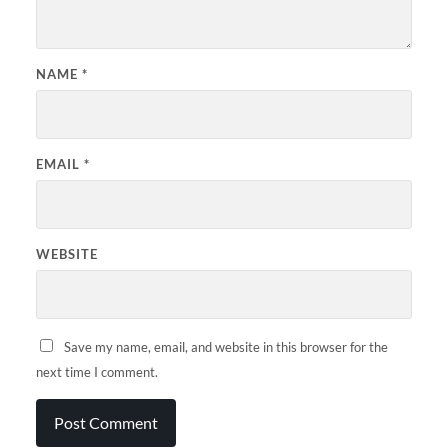
NAME
*
EMAIL
*
WEBSITE
Save my name, email, and website in this browser for the
next time I comment.