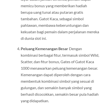
memicu bonus yang memberikan hadiah
berupa uang tunai atau putaran gratis
tambahan. Gatot Kaca, sebagai simbol
pahlawan, membawa keberuntungan dan
kekuatan bagi pemain dalam perjalanan mereka
di dunia slot ini.
Peluang Kemenangan Besar
Dengan
kombinasi berbagai fitur, termasuk simbol Wild,
Scatter, dan fitur bonus, Gates of Gatot Kaca
1000 menawarkan peluang kemenangan besar.
Kemenangan dapat diperoleh dengan cara
membentuk kombinasi simbol yang sesuai di
gulungan, dan semakin banyak simbol yang
berhasil dicocokkan, semakin besar pula hadiah
yang didapatkan.