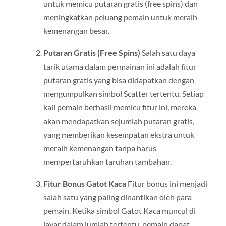
untuk memicu putaran gratis (free spins) dan
meningkatkan peluang pemain untuk meraih
kemenangan besar.
Putaran Gratis (Free Spins)
Salah satu daya
tarik utama dalam permainan ini adalah fitur
putaran gratis yang bisa didapatkan dengan
mengumpulkan simbol Scatter tertentu. Setiap
kali pemain berhasil memicu fitur ini, mereka
akan mendapatkan sejumlah putaran gratis,
yang memberikan kesempatan ekstra untuk
meraih kemenangan tanpa harus
mempertaruhkan taruhan tambahan.
Fitur Bonus Gatot Kaca
Fitur bonus ini menjadi
salah satu yang paling dinantikan oleh para
pemain. Ketika simbol Gatot Kaca muncul di
layar dalam jumlah tertentu, pemain dapat