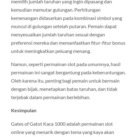
memilih jumlah taruhan yang ingin dipasang dan
kemudian memutar gulungan. Perhitungan
kemenangan didasarkan pada kombinasi simbol yang
muncul di gulungan setelah putaran. Pemain dapat
menyesuaikan jumlah taruhan sesuai dengan
preferensi mereka dan memanfaatkan fitur-fitur bonus
untuk meningkatkan peluang menang.
Namun, seperti permainan slot pada umumnya, hasil
permainan ini sangat bergantung pada keberuntungan.
Oleh karena itu, penting bagi pemain untuk bermain
dengan bijak, menetapkan batas taruhan, dan tidak
terjebak dalam permainan berlebihan.
Kesimpulan
Gates of Gatot Kaca 1000 adalah permainan slot
online yang menarik dengan tema yang kaya akan