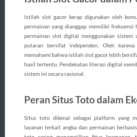
Istilah slot gacor kerap digunakan oleh ko
permainan yang dianggap memiliki frekuensi h
permainan slot digital menggunakan sistem
putaran bersifat independen. Oleh karena
memahami bahwa istilah slot gacor lebih bersi
hasil tertentu. Pendekatan literasi digital m
sistem ini secara rasional.
Peran Situs Toto dalam Ek
Situs toto dikenal sebagai platform yang 
layanan terkait angka dan permainan berbasis 
toto sering menampilkan fitur keamanan, t