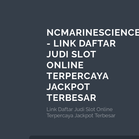
NCMARINESCIENC
- LINK DAFTAR
JUDI SLOT
ONLINE
TERPERCAYA
JACKPOT
TERBESAR
Link Daftar Judi Slot Online
Terpercaya Jackpot Terbesar