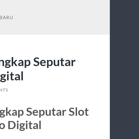
RBARU
engkap Seputar
gital
NTS
ngkap Seputar Slot
o Digital