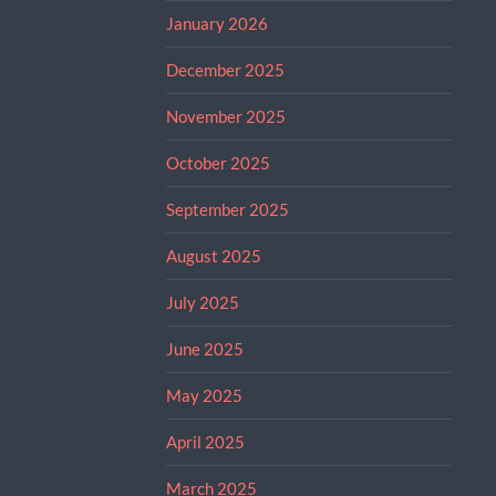
January 2026
December 2025
November 2025
October 2025
September 2025
August 2025
July 2025
June 2025
May 2025
April 2025
March 2025