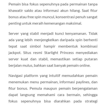
Pemain bisa fokus sepenuhnya pada permainan tanpa
khawatir saldo atau informasi akun hilang. Saat fitur
bonus atau free spin muncul, konsentrasi penuh sangat
penting untuk meraih kemenangan maksimal.
Server yang stabil menjadi kunci kenyamanan. Tidak
ada yang lebih menjengkelkan daripada spin berhenti
tepat saat simbol hampir membentuk kombinasi
jackpot. Situs resmi Starlight Princess menyediakan
server kuat dan stabil, memastikan setiap putaran
berjalan mulus, bahkan saat banyak pemain online.
Navigasi platform yang intuitif memudahkan pemain
menemukan menu permainan, informasi paylines, dan
fitur bonus. Pemula maupun pemain berpengalaman
dapat langsung memahami cara bermain, sehingga
fokus sepenuhnya bisa diarahkan pada strategi