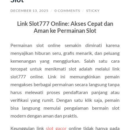
DECEMBER 13, 2025
/
0 COMMENTS
/
STICKY
Link Slot777 Online: Akses Cepat dan
Aman ke Permainan Slot
Permainan slot online semakin diminati karena
menyajikan hiburan seru, grafis menarik, dan peluang
kemenangan yang menggiurkan. Salah satu cara
tercepat untuk menikmati slot adalah melalui link
slot777 online. Link ini memungkinkan pemain
mengakses berbagai permainan secara langsung tanpa
harus melewati proses pendaftaran panjang atau
verifikasi yang rumit. Dengan satu klik saja, pemain
bisa langsung memulai pengalaman bermain slot
modern dengan aman dan praktis.
Keunggulan link
slot gacor
online tidak hanya pada