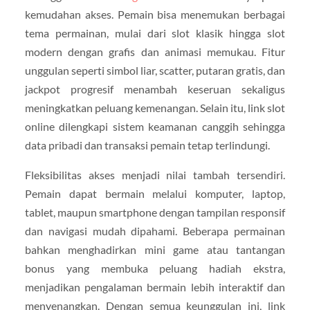
kemudahan akses. Pemain bisa menemukan berbagai
tema permainan, mulai dari slot klasik hingga slot
modern dengan grafis dan animasi memukau. Fitur
unggulan seperti simbol liar, scatter, putaran gratis, dan
jackpot progresif menambah keseruan sekaligus
meningkatkan peluang kemenangan. Selain itu, link slot
online dilengkapi sistem keamanan canggih sehingga
data pribadi dan transaksi pemain tetap terlindungi.
Fleksibilitas akses menjadi nilai tambah tersendiri.
Pemain dapat bermain melalui komputer, laptop,
tablet, maupun smartphone dengan tampilan responsif
dan navigasi mudah dipahami. Beberapa permainan
bahkan menghadirkan mini game atau tantangan
bonus yang membuka peluang hadiah ekstra,
menjadikan pengalaman bermain lebih interaktif dan
menyenangkan. Dengan semua keunggulan ini, link