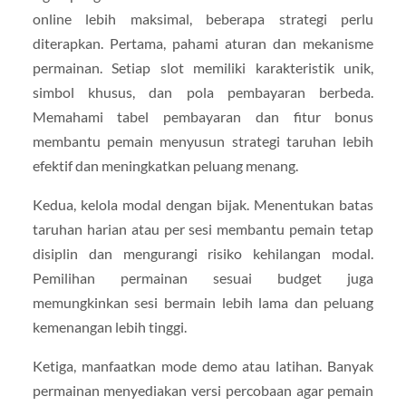
online lebih maksimal, beberapa strategi perlu
diterapkan. Pertama, pahami aturan dan mekanisme
permainan. Setiap slot memiliki karakteristik unik,
simbol khusus, dan pola pembayaran berbeda.
Memahami tabel pembayaran dan fitur bonus
membantu pemain menyusun strategi taruhan lebih
efektif dan meningkatkan peluang menang.
Kedua, kelola modal dengan bijak. Menentukan batas
taruhan harian atau per sesi membantu pemain tetap
disiplin dan mengurangi risiko kehilangan modal.
Pemilihan permainan sesuai budget juga
memungkinkan sesi bermain lebih lama dan peluang
kemenangan lebih tinggi.
Ketiga, manfaatkan mode demo atau latihan. Banyak
permainan menyediakan versi percobaan agar pemain