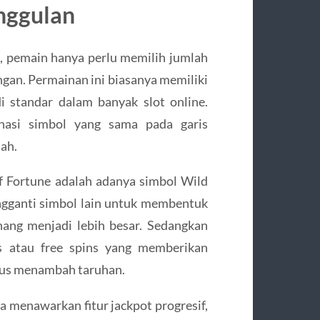
nggulan
e, pemain hanya perlu memilih jumlah
gan. Permainan ini biasanya memiliki
i standar dalam banyak slot online.
asi simbol yang sama pada garis
ah.
 of Fortune adalah adanya simbol Wild
engganti simbol lain untuk membentuk
ang menjadi lebih besar. Sedangkan
s atau free spins yang memberikan
us menambah taruhan.
ga menawarkan fitur jackpot progresif,