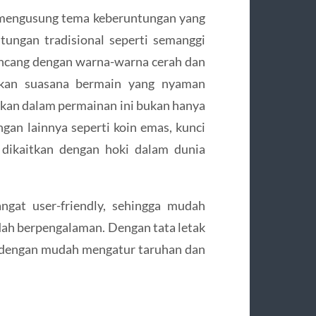
 mengusung tema keberuntungan yang
tungan tradisional seperti semanggi
rancang dengan warna-warna cerah dan
ikan suasana bermain yang nyaman
kan dalam permainan ini bukan hanya
ngan lainnya seperti koin emas, kunci
 dikaitkan dengan hoki dalam dunia
ngat user-friendly, sehingga mudah
ah berpengalaman. Dengan tata letak
 dengan mudah mengatur taruhan dan