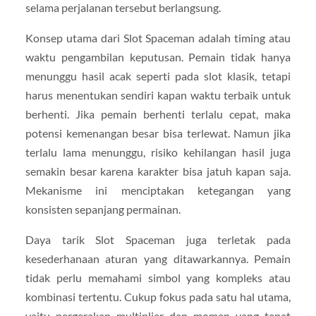
selama perjalanan tersebut berlangsung.
Konsep utama dari Slot Spaceman adalah timing atau
waktu pengambilan keputusan. Pemain tidak hanya
menunggu hasil acak seperti pada slot klasik, tetapi
harus menentukan sendiri kapan waktu terbaik untuk
berhenti. Jika pemain berhenti terlalu cepat, maka
potensi kemenangan besar bisa terlewat. Namun jika
terlalu lama menunggu, risiko kehilangan hasil juga
semakin besar karena karakter bisa jatuh kapan saja.
Mekanisme ini menciptakan ketegangan yang
konsisten sepanjang permainan.
Daya tarik Slot Spaceman juga terletak pada
kesederhanaan aturan yang ditawarkannya. Pemain
tidak perlu memahami simbol yang kompleks atau
kombinasi tertentu. Cukup fokus pada satu hal utama,
yaitu pergerakan multiplier dan momen yang tepat