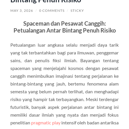
MAY 3, 2026
/
0 COMMENTS
/
STICKY
Spaceman dan Pesawat Canggih:
Petualangan Antar Bintang Penuh Risiko
Petualangan luar angkasa selalu menjadi daya tarik
yang tak terbantahkan bagi para ilmuwan, penggemar
sains, dan penulis fiksi ilmiah. Bayangan tentang
spaceman yang menjelajahi kosmos dengan pesawat
canggih menimbulkan imajinasi tentang perjalanan ke
bintang-bintang yang jauh, bertemu fenomena alam
semesta yang belum pernah terlihat, dan menghadapi
risiko yang hampir tak terbayangkan. Meski terdengar
futuristik, banyak aspek perjalanan antar bintang ini
memiliki dasar ilmiah yang nyata dan menjadi fokus
penelitian
pragmatic play
intensif oleh badan antariksa