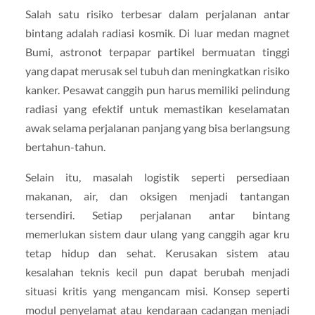
Salah satu risiko terbesar dalam perjalanan antar
bintang adalah radiasi kosmik. Di luar medan magnet
Bumi, astronot terpapar partikel bermuatan tinggi
yang dapat merusak sel tubuh dan meningkatkan risiko
kanker. Pesawat canggih pun harus memiliki pelindung
radiasi yang efektif untuk memastikan keselamatan
awak selama perjalanan panjang yang bisa berlangsung
bertahun-tahun.
Selain itu, masalah logistik seperti persediaan
makanan, air, dan oksigen menjadi tantangan
tersendiri. Setiap perjalanan antar bintang
memerlukan sistem daur ulang yang canggih agar kru
tetap hidup dan sehat. Kerusakan sistem atau
kesalahan teknis kecil pun dapat berubah menjadi
situasi kritis yang mengancam misi. Konsep seperti
modul penyelamat atau kendaraan cadangan menjadi