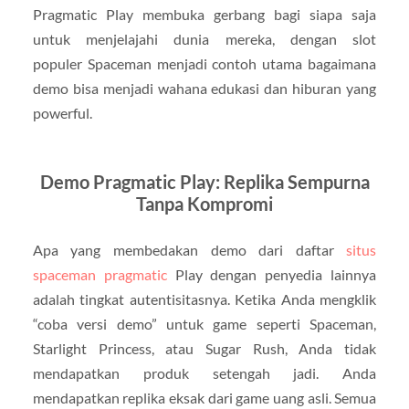
Pragmatic Play membuka gerbang bagi siapa saja
untuk menjelajahi dunia mereka, dengan slot
populer Spaceman menjadi contoh utama bagaimana
demo bisa menjadi wahana edukasi dan hiburan yang
powerful.
Demo Pragmatic Play: Replika Sempurna
Tanpa Kompromi
Apa yang membedakan demo dari daftar
situs
spaceman pragmatic
Play dengan penyedia lainnya
adalah tingkat autentisitasnya. Ketika Anda mengklik
“coba versi demo” untuk game seperti Spaceman,
Starlight Princess, atau Sugar Rush, Anda tidak
mendapatkan produk setengah jadi. Anda
mendapatkan replika eksak dari game uang asli. Semua