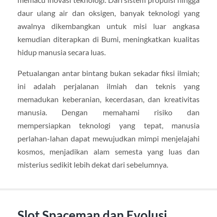
daur ulang air dan oksigen, banyak teknologi yang
awalnya dikembangkan untuk misi luar angkasa
kemudian diterapkan di Bumi, meningkatkan kualitas
hidup manusia secara luas.
Petualangan antar bintang bukan sekadar fiksi ilmiah;
ini adalah perjalanan ilmiah dan teknis yang
memadukan keberanian, kecerdasan, dan kreativitas
manusia. Dengan memahami risiko dan
mempersiapkan teknologi yang tepat, manusia
perlahan-lahan dapat mewujudkan mimpi menjelajahi
kosmos, menjadikan alam semesta yang luas dan
misterius sedikit lebih dekat dari sebelumnya.
Slot Spaceman dan Evolusi