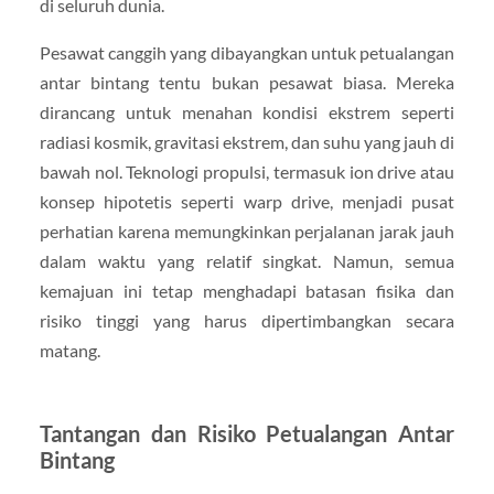
di seluruh dunia.
Pesawat canggih yang dibayangkan untuk petualangan
antar bintang tentu bukan pesawat biasa. Mereka
dirancang untuk menahan kondisi ekstrem seperti
radiasi kosmik, gravitasi ekstrem, dan suhu yang jauh di
bawah nol. Teknologi propulsi, termasuk ion drive atau
konsep hipotetis seperti warp drive, menjadi pusat
perhatian karena memungkinkan perjalanan jarak jauh
dalam waktu yang relatif singkat. Namun, semua
kemajuan ini tetap menghadapi batasan fisika dan
risiko tinggi yang harus dipertimbangkan secara
matang.
Tantangan dan Risiko Petualangan Antar
Bintang