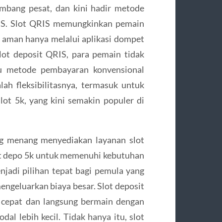
embang pesat, dan kini hadir metode
RIS. Slot QRIS memungkinkan pemain
 aman hanya melalui aplikasi dompet
lot deposit QRIS, para pemain tidak
au metode pembayaran konvensional
lah fleksibilitasnya, termasuk untuk
lot 5k, yang kini semakin populer di
 menang menyediakan layanan slot
lot depo 5k untuk memenuhi kebutuhan
njadi pilihan tepat bagi pemula yang
engeluarkan biaya besar. Slot deposit
cepat dan langsung bermain dengan
dal lebih kecil. Tidak hanya itu, slot