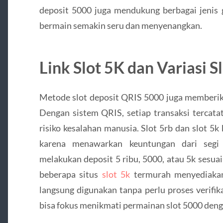
deposit 5000 juga mendukung berbagai jeni
bermain semakin seru dan menyenangkan.
Link Slot 5K dan Variasi S
Metode slot deposit QRIS 5000 juga memberi
Dengan sistem QRIS, setiap transaksi tercat
risiko kesalahan manusia. Slot 5rb dan slot 5k k
karena menawarkan keuntungan dari segi f
melakukan deposit 5 ribu, 5000, atau 5k sesu
beberapa situs
slot 5k
termurah menyediakan 
langsung digunakan tanpa perlu proses verifi
bisa fokus menikmati permainan slot 5000 denga