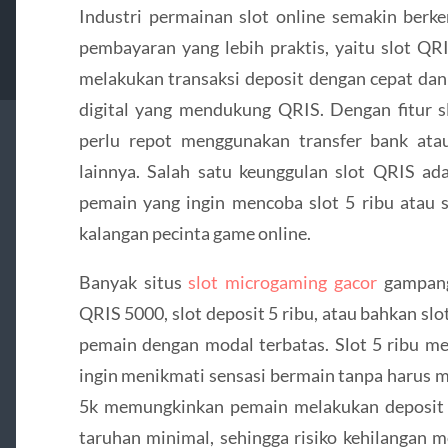
Industri permainan slot online semakin berk
pembayaran yang lebih praktis, yaitu slot Q
melakukan transaksi deposit dengan cepat dan
digital yang mendukung QRIS. Dengan fitur s
perlu repot menggunakan transfer bank at
lainnya. Salah satu keunggulan slot QRIS ada
pemain yang ingin mencoba slot 5 ribu atau s
kalangan pecinta game online.
Banyak situs
slot microgaming gacor
gampang
QRIS 5000, slot deposit 5 ribu, atau bahkan s
pemain dengan modal terbatas. Slot 5 ribu me
ingin menikmati sensasi bermain tanpa harus m
5k memungkinkan pemain melakukan deposit 
taruhan minimal, sehingga risiko kehilangan mo