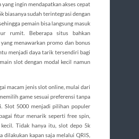
ain yang ingin mendapatkan akses cepat
 5k biasanya sudah terintegrasi dengan
, sehingga pemain bisa langsung masuk
ur rumit. Beberapa situs bahkan
rb yang menawarkan promo dan bonus
tu menjadi daya tarik tersendiri bagi
main slot dengan modal kecil namun
ai macam jenis slot online, mulai dari
t memilih game sesuai preferensi tanpa
. Slot 5000 menjadi pilihan populer
ai fitur menarik seperti free spin,
kecil. Tidak hanya itu, slot depo 5k
 dilakukan kapan saja melalui QRIS,