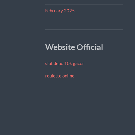
February 2025
Website Official
slot depo 10k gacor
roulette online