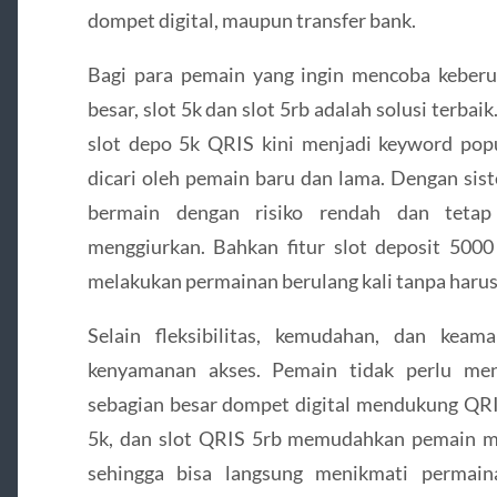
dompet digital, maupun transfer bank.
Bagi para pemain yang ingin mencoba keber
besar, slot 5k dan slot 5rb adalah solusi terbaik
slot depo 5k QRIS kini menjadi keyword popu
dicari oleh pemain baru dan lama. Dengan sist
bermain dengan risiko rendah dan tetap
menggiurkan. Bahkan fitur slot deposit 50
melakukan permainan berulang kali tanpa harus
Selain fleksibilitas, kemudahan, dan kea
kenyamanan akses. Pemain tidak perlu men
sebagian besar dompet digital mendukung QRIS
5k, dan slot QRIS 5rb memudahkan pemain m
sehingga bisa langsung menikmati permaina