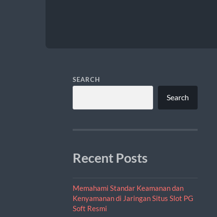
SEARCH
Search
Recent Posts
Memahami Standar Keamanan dan
Kenyamanan di Jaringan Situs Slot PG
Soft Resmi