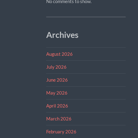
No comments to show.
Archives
August 2026
July 2026
June 2026
May 2026
April 2026
March 2026
February 2026