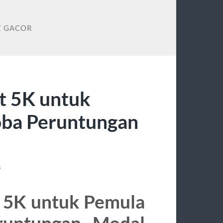
E GACOR
t 5K untuk
oba Peruntungan
S
 5K untuk Pemula
runtungan Modal