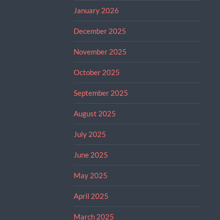
January 2026
December 2025
November 2025
October 2025
September 2025
August 2025
July 2025
June 2025
May 2025
April 2025
March 2025