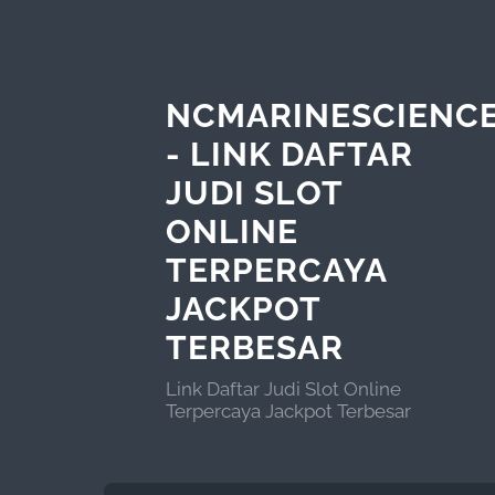
NCMARINESCIENC
- LINK DAFTAR
JUDI SLOT
ONLINE
TERPERCAYA
JACKPOT
TERBESAR
Link Daftar Judi Slot Online
Terpercaya Jackpot Terbesar