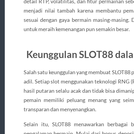
detail RTP, volatilitas, dan fitur permainan s
menjadi nilai tambah karena membantu pema
sesuai dengan gaya bermain masing-masing. D
untuk meraih kemenangan pun semakin besar.
Keunggulan SLOT88 dala
Salah satu keunggulan yang membuat SLOT88 p
adil. Setiap slot menggunakan teknologi RNG
hasil putaran selalu acak dan tidak bisa diman
pemain memiliki peluang menang yang seim
transparan dan menyenangkan.
Selain itu, SLOT88 menawarkan berbagai 
pengalaman bermain. Mulai dari bonus deposit,