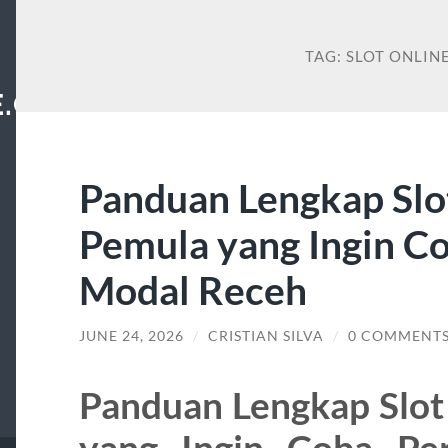
TAG:
SLOT ONLIN
E.COM
Panduan Lengkap Slo
Pemula yang Ingin C
Modal Receh
JUNE 24, 2026
/
CRISTIAN SILVA
/
0 COMMENT
Panduan Lengkap Slot
yang Ingin Coba Pe