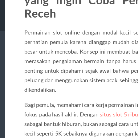
Receh
Permainan slot online dengan modal kecil se
perhatian pemula karena dianggap mudah di
besar untuk mencoba. Konsep ini membuat ba
merasakan pengalaman bermain tanpa harus
penting untuk dipahami sejak awal bahwa per
peluang dan menggunakan sistem acak, sehingga
dikendalikan.
Bagi pemula, memahami cara kerja permainan in
fokus pada hasil akhir. Dengan
situs slot 5 rib
sebagai bentuk hiburan, bukan sebagai cara un
kecil seperti 5K sebaiknya digunakan dengan