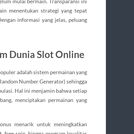
ebelum mulai bermain. Transparansi ini
in menentukan strategi yang tepat
engan informasi yang jelas, peluang
m Dunia Slot Online
opuler adalah sistem permainan yang
 (Random Number Generator) sehingga
ipulasi. Hal ini menjamin bahwa setiap
bang, menciptakan permainan yang
bonus menarik untuk meningkatkan
 free spin, hingga program loyalitas