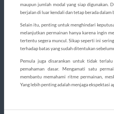
maupun jumlah modal yang siap digunakan. De
berjalan di luar kendali dan tetap berada dalam 
Selain itu, penting untuk menghindari keputus
melanjutkan permainan hanya karena ingin men
tertentu segera muncul. Sikap seperti ini ser
terhadap batas yang sudah ditentukan sebelum
Pemula juga disarankan untuk tidak terlal
pemahaman dasar. Mengamati satu permai
membantu memahami ritme permainan, meskip
Yang lebih penting adalah menjaga ekspektasi aga