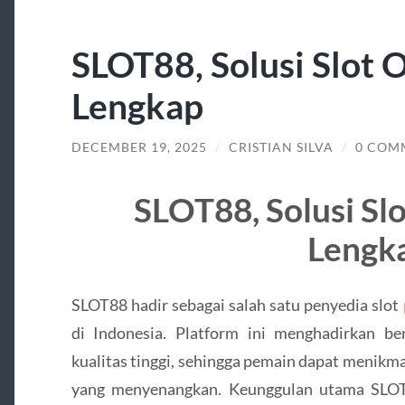
SLOT88, Solusi Slot 
Lengkap
DECEMBER 19, 2025
/
CRISTIAN SILVA
/
0 COM
SLOT88, Solusi Sl
Lengk
SLOT88 hadir sebagai salah satu penyedia slot
di Indonesia. Platform ini menghadirkan be
kualitas tinggi, sehingga pemain dapat menikm
yang menyenangkan. Keunggulan utama SLOT