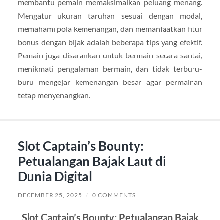
membantu pemain memaksimalkan peluang menang.
Mengatur ukuran taruhan sesuai dengan modal,
memahami pola kemenangan, dan memanfaatkan fitur
bonus dengan bijak adalah beberapa tips yang efektif.
Pemain juga disarankan untuk bermain secara santai,
menikmati pengalaman bermain, dan tidak terburu-
buru mengejar kemenangan besar agar permainan
tetap menyenangkan.
Slot Captain’s Bounty:
Petualangan Bajak Laut di
Dunia Digital
DECEMBER 25, 2025
/
0 COMMENTS
Slot Captain’s Bounty: Petualangan Bajak