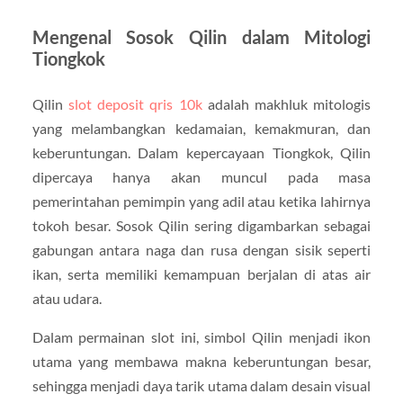
Mengenal Sosok Qilin dalam Mitologi
Tiongkok
Qilin
slot deposit qris 10k
adalah makhluk mitologis
yang melambangkan kedamaian, kemakmuran, dan
keberuntungan. Dalam kepercayaan Tiongkok, Qilin
dipercaya hanya akan muncul pada masa
pemerintahan pemimpin yang adil atau ketika lahirnya
tokoh besar. Sosok Qilin sering digambarkan sebagai
gabungan antara naga dan rusa dengan sisik seperti
ikan, serta memiliki kemampuan berjalan di atas air
atau udara.
Dalam permainan slot ini, simbol Qilin menjadi ikon
utama yang membawa makna keberuntungan besar,
sehingga menjadi daya tarik utama dalam desain visual