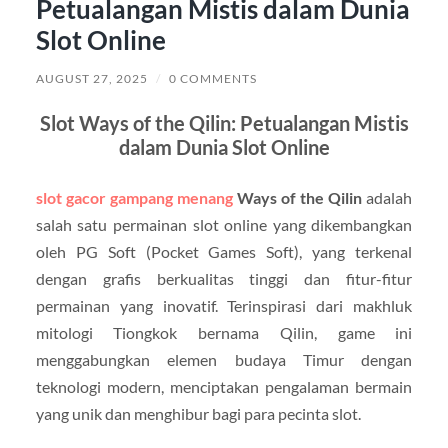
Petualangan Mistis dalam Dunia
Slot Online
AUGUST 27, 2025
/
0 COMMENTS
Slot Ways of the Qilin: Petualangan Mistis
dalam Dunia Slot Online
slot gacor gampang menang
Ways of the Qilin
adalah
salah satu permainan slot online yang dikembangkan
oleh PG Soft (Pocket Games Soft), yang terkenal
dengan grafis berkualitas tinggi dan fitur-fitur
permainan yang inovatif. Terinspirasi dari makhluk
mitologi Tiongkok bernama Qilin, game ini
menggabungkan elemen budaya Timur dengan
teknologi modern, menciptakan pengalaman bermain
yang unik dan menghibur bagi para pecinta slot.