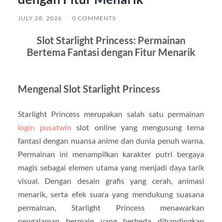
JULY 28, 2026
/
0 COMMENTS
Slot Starlight Princess: Permainan
Bertema Fantasi dengan Fitur Menarik
Mengenal Slot Starlight Princess
Starlight Princess merupakan salah satu permainan
login pusatwin
slot online yang mengusung tema
fantasi dengan nuansa anime dan dunia penuh warna.
Permainan ini menampilkan karakter putri bergaya
magis sebagai elemen utama yang menjadi daya tarik
visual. Dengan desain grafis yang cerah, animasi
menarik, serta efek suara yang mendukung suasana
permainan, Starlight Princess menawarkan
pengalaman bermain yang berbeda dibandingkan