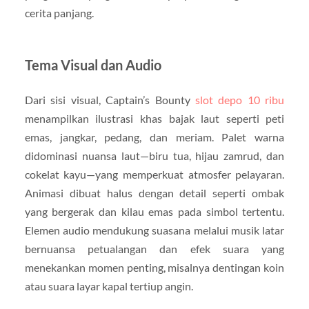
cerita panjang.
Tema Visual dan Audio
Dari sisi visual, Captain’s Bounty
slot depo 10 ribu
menampilkan ilustrasi khas bajak laut seperti peti
emas, jangkar, pedang, dan meriam. Palet warna
didominasi nuansa laut—biru tua, hijau zamrud, dan
cokelat kayu—yang memperkuat atmosfer pelayaran.
Animasi dibuat halus dengan detail seperti ombak
yang bergerak dan kilau emas pada simbol tertentu.
Elemen audio mendukung suasana melalui musik latar
bernuansa petualangan dan efek suara yang
menekankan momen penting, misalnya dentingan koin
atau suara layar kapal tertiup angin.