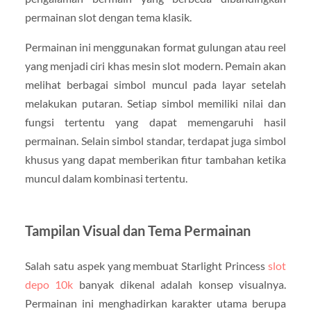
permainan slot dengan tema klasik.
Permainan ini menggunakan format gulungan atau reel
yang menjadi ciri khas mesin slot modern. Pemain akan
melihat berbagai simbol muncul pada layar setelah
melakukan putaran. Setiap simbol memiliki nilai dan
fungsi tertentu yang dapat memengaruhi hasil
permainan. Selain simbol standar, terdapat juga simbol
khusus yang dapat memberikan fitur tambahan ketika
muncul dalam kombinasi tertentu.
Tampilan Visual dan Tema Permainan
Salah satu aspek yang membuat Starlight Princess
slot
depo 10k
banyak dikenal adalah konsep visualnya.
Permainan ini menghadirkan karakter utama berupa