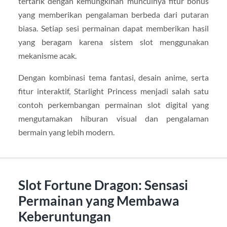
tertarik dengan kemungkinan munculnya fitur bonus
yang memberikan pengalaman berbeda dari putaran
biasa. Setiap sesi permainan dapat memberikan hasil
yang beragam karena sistem slot menggunakan
mekanisme acak.
Dengan kombinasi tema fantasi, desain anime, serta
fitur interaktif, Starlight Princess menjadi salah satu
contoh perkembangan permainan slot digital yang
mengutamakan hiburan visual dan pengalaman
bermain yang lebih modern.
Slot Fortune Dragon: Sensasi
Permainan yang Membawa
Keberuntungan