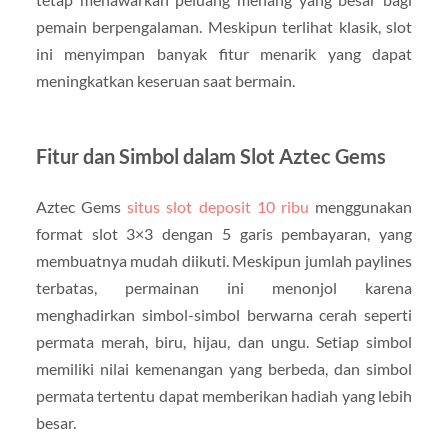
pemain berpengalaman. Meskipun terlihat klasik, slot
ini menyimpan banyak fitur menarik yang dapat
meningkatkan keseruan saat bermain.
Fitur dan Simbol dalam Slot Aztec Gems
Aztec Gems
situs slot deposit 10 ribu
menggunakan
format slot 3×3 dengan 5 garis pembayaran, yang
membuatnya mudah diikuti. Meskipun jumlah paylines
terbatas, permainan ini menonjol karena
menghadirkan simbol-simbol berwarna cerah seperti
permata merah, biru, hijau, dan ungu. Setiap simbol
memiliki nilai kemenangan yang berbeda, dan simbol
permata tertentu dapat memberikan hadiah yang lebih
besar.