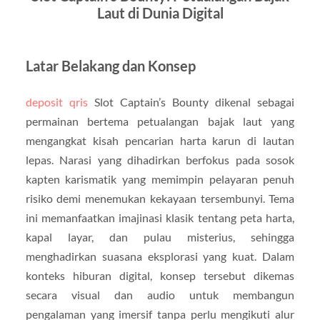
Laut di Dunia Digital
Latar Belakang dan Konsep
deposit qris
Slot Captain’s Bounty dikenal sebagai
permainan bertema petualangan bajak laut yang
mengangkat kisah pencarian harta karun di lautan
lepas. Narasi yang dihadirkan berfokus pada sosok
kapten karismatik yang memimpin pelayaran penuh
risiko demi menemukan kekayaan tersembunyi. Tema
ini memanfaatkan imajinasi klasik tentang peta harta,
kapal layar, dan pulau misterius, sehingga
menghadirkan suasana eksplorasi yang kuat. Dalam
konteks hiburan digital, konsep tersebut dikemas
secara visual dan audio untuk membangun
pengalaman yang imersif tanpa perlu mengikuti alur