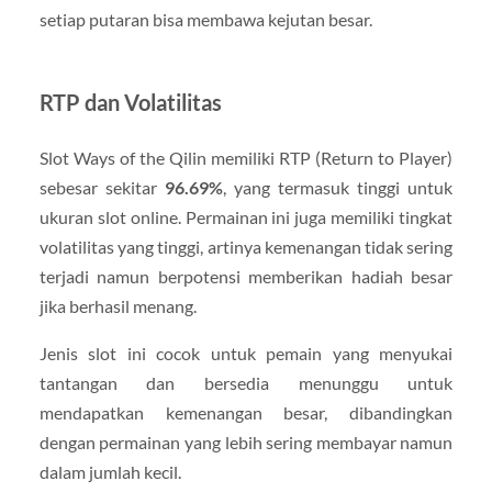
setiap putaran bisa membawa kejutan besar.
RTP dan Volatilitas
Slot Ways of the Qilin memiliki RTP (Return to Player)
sebesar sekitar
96.69%
, yang termasuk tinggi untuk
ukuran slot online. Permainan ini juga memiliki tingkat
volatilitas yang tinggi, artinya kemenangan tidak sering
terjadi namun berpotensi memberikan hadiah besar
jika berhasil menang.
Jenis slot ini cocok untuk pemain yang menyukai
tantangan dan bersedia menunggu untuk
mendapatkan kemenangan besar, dibandingkan
dengan permainan yang lebih sering membayar namun
dalam jumlah kecil.