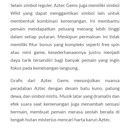
Selain simbol reguler, Aztec Gems juga memiliki simbol
Wild yang dapat menggantikan simbol lain untuk
membentuk kombinasi kemenangan. Ini membantu
pemain mendapatkan peluang menang lebih tinggi
dalam setiap putaran. Meskipun permainan ini tidak
memiliki fitur bonus yang kompleks seperti free spin
atau mini game, kesederhanaannya justru menjadi
daya tarik tersendiri bagi banyak pemain yang ingin
fokus pada kemenangan langsung.
Grafis dari Aztec Gems menonjolkan nuansa
peradaban Aztec dengan desain batu kuno, patung
dewa, dan simbol mistis. Musik latar yang dramatis dan
efek suara saat kemenangan juga menambah sensasi
bermain, membuat pemain merasa seolah berada di
tengah hutan misterius mencari harta karun Aztec.