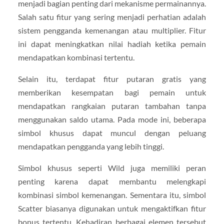
menjadi bagian penting dari mekanisme permainannya.
Salah satu fitur yang sering menjadi perhatian adalah
sistem pengganda kemenangan atau multiplier. Fitur
ini dapat meningkatkan nilai hadiah ketika pemain
mendapatkan kombinasi tertentu.
Selain itu, terdapat fitur putaran gratis yang
memberikan kesempatan bagi pemain untuk
mendapatkan rangkaian putaran tambahan tanpa
menggunakan saldo utama. Pada mode ini, beberapa
simbol khusus dapat muncul dengan peluang
mendapatkan pengganda yang lebih tinggi.
Simbol khusus seperti Wild juga memiliki peran
penting karena dapat membantu melengkapi
kombinasi simbol kemenangan. Sementara itu, simbol
Scatter biasanya digunakan untuk mengaktifkan fitur
bonus tertentu. Kehadiran berbagai elemen tersebut