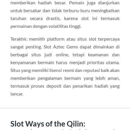
memberikan hadiah besar. Pemain juga dianjurkan
untuk bersabar dan tidak terburu-buru meningkatkan
taruhan secara drastis, karena slot ini termasuk
permainan dengan volatilitas tinggi.
Terakhir, memilih platform atau situs slot terpercaya
sangat penting. Slot Aztec Gems dapat dimainkan di
berbagai situs judi online, tetapi keamanan dan
kenyamanan bermain harus menjadi prioritas utama.
Situs yang memiliki lisensi resmi dan reputasi baik akan
memberikan pengalaman bermain yang lebih aman,
termasuk proses deposit dan penarikan hadiah yang
lancar.
Slot Ways of the Qilin: