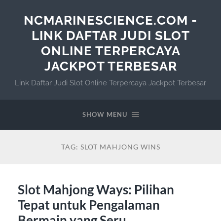
NCMARINESCIENCE.COM -
LINK DAFTAR JUDI SLOT
ONLINE TERPERCAYA
JACKPOT TERBESAR
Link Daftar Judi Slot Online Terpercaya Jackpot Terbesar
SHOW MENU
TAG:
SLOT MAHJONG WINS
Slot Mahjong Ways: Pilihan
Tepat untuk Pengalaman
Bermain yang Seru