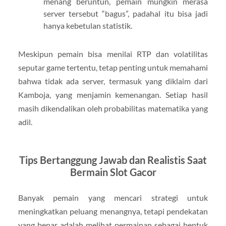
menang beruntun, pemain mungkin merasa
server tersebut “bagus”, padahal itu bisa jadi
hanya kebetulan statistik.
Meskipun pemain bisa menilai RTP dan volatilitas
seputar game tertentu, tetap penting untuk memahami
bahwa tidak ada server, termasuk yang diklaim dari
Kamboja, yang menjamin kemenangan. Setiap hasil
masih dikendalikan oleh probabilitas matematika yang
adil.
Tips Bertanggung Jawab dan Realistis Saat
Bermain Slot Gacor
Banyak pemain yang mencari strategi untuk
meningkatkan peluang menangnya, tetapi pendekatan
yang benar adalah melihat permainan sebagai bentuk