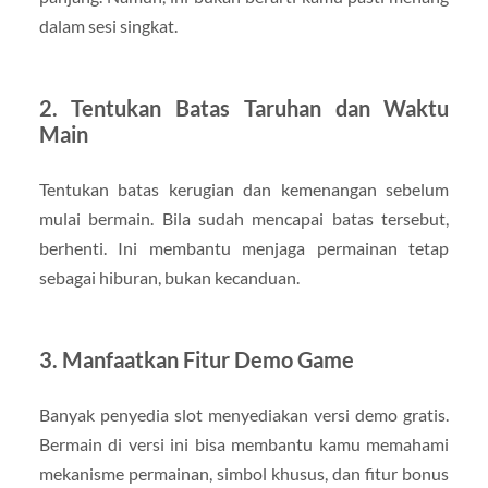
dalam sesi singkat.
2. Tentukan Batas Taruhan dan Waktu
Main
Tentukan batas kerugian dan kemenangan sebelum
mulai bermain. Bila sudah mencapai batas tersebut,
berhenti. Ini membantu menjaga permainan tetap
sebagai hiburan, bukan kecanduan.
3. Manfaatkan Fitur Demo Game
Banyak penyedia slot menyediakan versi demo gratis.
Bermain di versi ini bisa membantu kamu memahami
mekanisme permainan, simbol khusus, dan fitur bonus