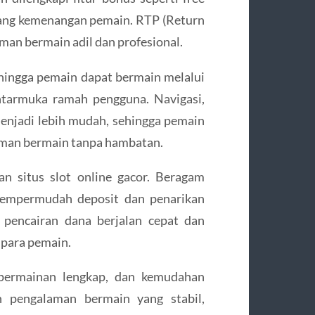
luang kemenangan pemain. RTP (Return
man bermain adil dan profesional.
ehingga pemain dapat bermain melalui
tarmuka ramah pengguna. Navigasi,
njadi lebih mudah, sehingga pemain
man bermain tanpa hambatan.
an situs slot online gacor. Beragam
mempermudah deposit dan penarikan
 pencairan dana berjalan cepat dan
para pemain.
 permainan lengkap, dan kemudahan
an pengalaman bermain yang stabil,