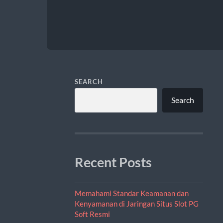
SEARCH
Search
Recent Posts
Memahami Standar Keamanan dan
Kenyamanan di Jaringan Situs Slot PG
Soft Resmi