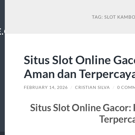
TAG:
SLOT KAMBO
E.COM
Situs Slot Online Gac
Aman dan Terpercay
FEBRUARY 14, 2026
/
CRISTIAN SILVA
/
0 COM
Situs Slot Online Gacor
Terperc