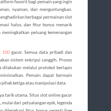
platform favorit bagi pemain yang ingin
 aman, nyaman, dan menguntungkan.
menghadirkan berbagai permainan slot
imasi halus, dan fitur bonus menarik
ta meningkatkan peluang kemenangan
t 100
gacor. Semua data pribadi dan
akan sistem enkripsi canggih. Proses
 dilakukan melalui protokol berlapis
diminimalkan. Pemain dapat bermain
pihak ketiga atau manipulasi data.
a tarik utama. Situs slot online gacor
mulai dari petualangan epik, legenda
n dilengkapi fitur bonus seperti free