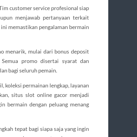
 Tim customer service profesional siap
upun menjawab pertanyaan terkait
 ini memastikan pengalaman bermain
o menarik, mulai dari bonus deposit
. Semua promo disertai syarat dan
lan bagi seluruh pemain.
l, koleksi permainan lengkap, layanan
n, situs slot online gacor menjadi
ingin bermain dengan peluang menang
ngkah tepat bagi siapa saja yang ingin