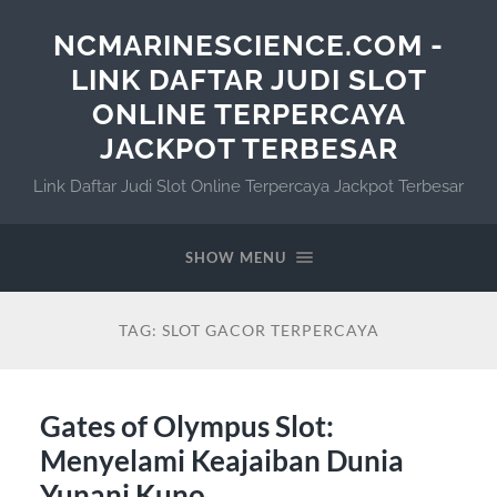
NCMARINESCIENCE.COM -
LINK DAFTAR JUDI SLOT
ONLINE TERPERCAYA
JACKPOT TERBESAR
Link Daftar Judi Slot Online Terpercaya Jackpot Terbesar
SHOW MENU
TAG:
SLOT GACOR TERPERCAYA
Gates of Olympus Slot:
Menyelami Keajaiban Dunia
Yunani Kuno