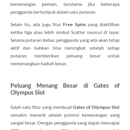
kemenangan
pemain,
terutama
jika
beberapa
pengganda
bertumpuk
dalam
satu
putaran.
Selain
itu,
ada
juga
fitur
Free
Spins
yang
diaktifkan
ketika
tiga
atau
lebih
simbol
Scatter
muncul
di
layar.
Selama
putaran
bebas,
pengganda
yang
ada
akan
tetap
aktif
dan
bahkan
bisa
meningkat
setelah
setiap
putaran,
memberikan
peluang
besar
untuk
memenangkan
hadiah
besar.
Peluang
Menang
Besar
di
Gates
of
Olympus
Slot
Salah
satu
fitur
yang
membuat
Gates
of
Olympus
Slot
semakin
menarik
adalah
potensi
kemenangan
yang
sangat
besar.
Dengan
pengganda
yang
dapat
mencapai