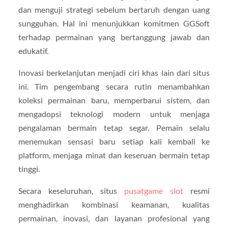
dan menguji strategi sebelum bertaruh dengan uang
sungguhan. Hal ini menunjukkan komitmen GGSoft
terhadap permainan yang bertanggung jawab dan
edukatif.
Inovasi berkelanjutan menjadi ciri khas lain dari situs
ini. Tim pengembang secara rutin menambahkan
koleksi permainan baru, memperbarui sistem, dan
mengadopsi teknologi modern untuk menjaga
pengalaman bermain tetap segar. Pemain selalu
menemukan sensasi baru setiap kali kembali ke
platform, menjaga minat dan keseruan bermain tetap
tinggi.
Secara keseluruhan, situs
pusatgame slot
resmi
menghadirkan kombinasi keamanan, kualitas
permainan, inovasi, dan layanan profesional yang