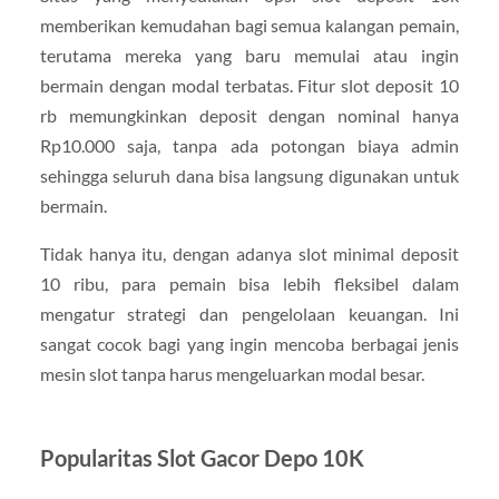
memberikan kemudahan bagi semua kalangan pemain,
terutama mereka yang baru memulai atau ingin
bermain dengan modal terbatas. Fitur slot deposit 10
rb memungkinkan deposit dengan nominal hanya
Rp10.000 saja, tanpa ada potongan biaya admin
sehingga seluruh dana bisa langsung digunakan untuk
bermain.
Tidak hanya itu, dengan adanya slot minimal deposit
10 ribu, para pemain bisa lebih fleksibel dalam
mengatur strategi dan pengelolaan keuangan. Ini
sangat cocok bagi yang ingin mencoba berbagai jenis
mesin slot tanpa harus mengeluarkan modal besar.
Popularitas Slot Gacor Depo 10K