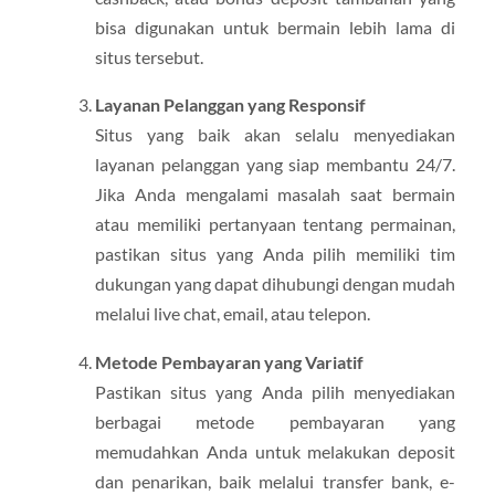
bisa digunakan untuk bermain lebih lama di
situs tersebut.
Layanan Pelanggan yang Responsif
Situs yang baik akan selalu menyediakan
layanan pelanggan yang siap membantu 24/7.
Jika Anda mengalami masalah saat bermain
atau memiliki pertanyaan tentang permainan,
pastikan situs yang Anda pilih memiliki tim
dukungan yang dapat dihubungi dengan mudah
melalui live chat, email, atau telepon.
Metode Pembayaran yang Variatif
Pastikan situs yang Anda pilih menyediakan
berbagai metode pembayaran yang
memudahkan Anda untuk melakukan deposit
dan penarikan, baik melalui transfer bank, e-