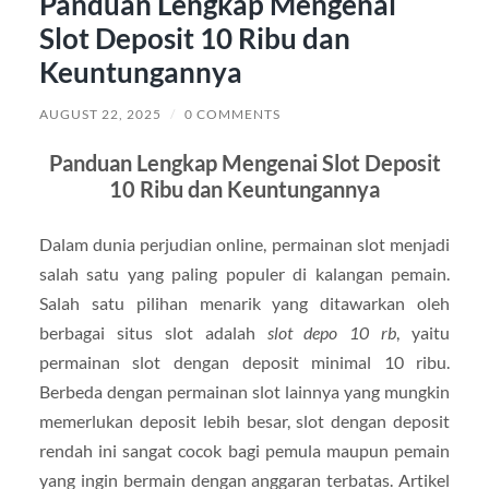
Panduan Lengkap Mengenai
Slot Deposit 10 Ribu dan
Keuntungannya
AUGUST 22, 2025
/
0 COMMENTS
Panduan Lengkap Mengenai Slot Deposit
10 Ribu dan Keuntungannya
Dalam dunia perjudian online, permainan slot menjadi
salah satu yang paling populer di kalangan pemain.
Salah satu pilihan menarik yang ditawarkan oleh
berbagai situs slot adalah
slot depo 10 rb
, yaitu
permainan slot dengan deposit minimal 10 ribu.
Berbeda dengan permainan slot lainnya yang mungkin
memerlukan deposit lebih besar, slot dengan deposit
rendah ini sangat cocok bagi pemula maupun pemain
yang ingin bermain dengan anggaran terbatas. Artikel