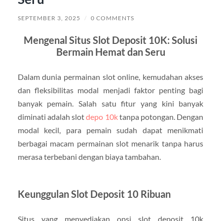
SEPTEMBER 3, 2025
/
0 COMMENTS
Mengenal Situs Slot Deposit 10K: Solusi
Bermain Hemat dan Seru
Dalam dunia permainan slot online, kemudahan akses
dan fleksibilitas modal menjadi faktor penting bagi
banyak pemain. Salah satu fitur yang kini banyak
diminati adalah slot
depo 10k
tanpa potongan. Dengan
modal kecil, para pemain sudah dapat menikmati
berbagai macam permainan slot menarik tanpa harus
merasa terbebani dengan biaya tambahan.
Keunggulan Slot Deposit 10 Ribuan
Situs yang menyediakan opsi slot deposit 10k