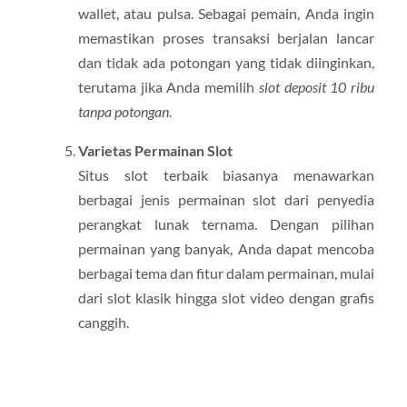
wallet, atau pulsa. Sebagai pemain, Anda ingin
memastikan proses transaksi berjalan lancar
dan tidak ada potongan yang tidak diinginkan,
terutama jika Anda memilih
slot deposit 10 ribu
tanpa potongan
.
Varietas Permainan Slot
Situs slot terbaik biasanya menawarkan
berbagai jenis permainan slot dari penyedia
perangkat lunak ternama. Dengan pilihan
permainan yang banyak, Anda dapat mencoba
berbagai tema dan fitur dalam permainan, mulai
dari slot klasik hingga slot video dengan grafis
canggih.