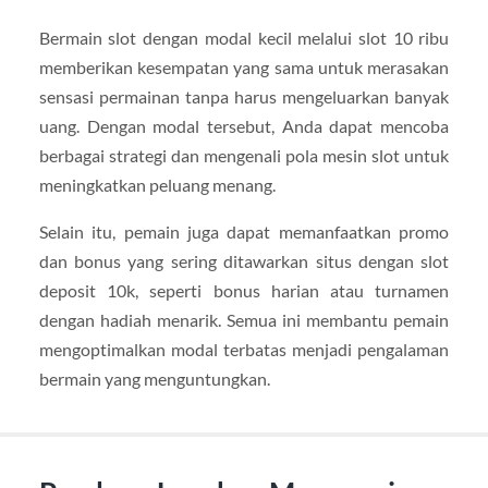
Bermain slot dengan modal kecil melalui slot 10 ribu
memberikan kesempatan yang sama untuk merasakan
sensasi permainan tanpa harus mengeluarkan banyak
uang. Dengan modal tersebut, Anda dapat mencoba
berbagai strategi dan mengenali pola mesin slot untuk
meningkatkan peluang menang.
Selain itu, pemain juga dapat memanfaatkan promo
dan bonus yang sering ditawarkan situs dengan slot
deposit 10k, seperti bonus harian atau turnamen
dengan hadiah menarik. Semua ini membantu pemain
mengoptimalkan modal terbatas menjadi pengalaman
bermain yang menguntungkan.