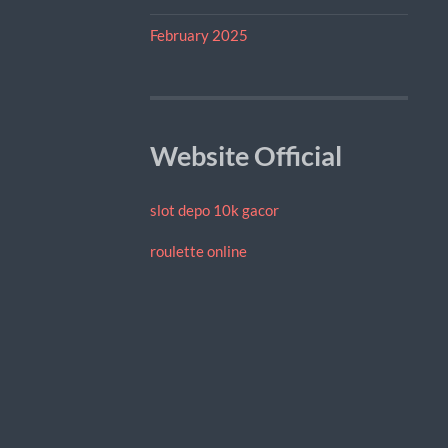
February 2025
Website Official
slot depo 10k gacor
roulette online