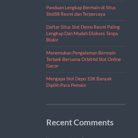
Panduan Lengkap Bermain di Situs
Slot88 Resmi dan Terpercaya
Daftar Situs Slot Demo Resmi Paling
Lengkap Dan Mudah Diakses Tanpa
Blokir
Menemukan Pengalaman Bermain
Terbaik Bersama Orbit4d Slot Online
Gacor
Mengapa Slot Depo 10K Banyak
Dipilih Para Pemain
Recent Comments