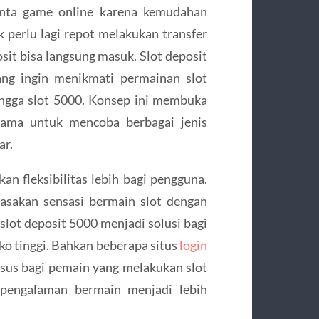
inta game online karena kemudahan
k perlu lagi repot melakukan transfer
sit bisa langsung masuk. Slot deposit
ang ingin menikmati permainan slot
ingga slot 5000. Konsep ini membuka
ama untuk mencoba berbagai jenis
ar.
kan fleksibilitas lebih bagi pengguna.
asakan sensasi bermain slot dengan
 slot deposit 5000 menjadi solusi bagi
ko tinggi. Bahkan beberapa situs
login
us bagi pemain yang melakukan slot
a pengalaman bermain menjadi lebih