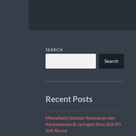
SEARCH
Search
Recent Posts
Memahami Standar Keamanan dan
Kenyamanan di Jaringan Situs Slot PG
Soft Resmi