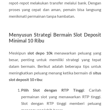
repot-repot melakukan transfer melalui bank. Dengan
proses yang cepat dan aman, pemain bisa langsung
menikmati permainan tanpa hambatan.
Menyusun Strategi Bermain Slot Deposit
Minimal 10 Ribu
Meskipun
slot depo 10k
menawarkan peluang yang
besar, penting untuk memiliki strategi yang tepat
dalam bermain. Berikut adalah beberapa tips untuk
meningkatkan peluang menang ketika bermain di
situs
slot deposit 10 ribu
:
Pilih Slot dengan RTP Tinggi
: Carilah
permainan slot yang menawarkan RTP tinggi.
Slot dengan RTP tinggi memberi peluang
menang yang lebih besar.