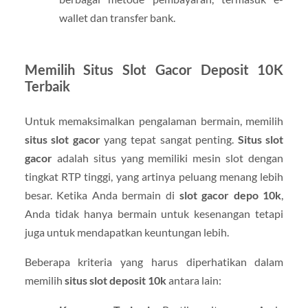
wallet dan transfer bank.
Memilih Situs Slot Gacor Deposit 10K
Terbaik
Untuk memaksimalkan pengalaman bermain, memilih
situs slot gacor
yang tepat sangat penting.
Situs slot
gacor
adalah situs yang memiliki mesin slot dengan
tingkat RTP tinggi, yang artinya peluang menang lebih
besar. Ketika Anda bermain di
slot gacor depo 10k
,
Anda tidak hanya bermain untuk kesenangan tetapi
juga untuk mendapatkan keuntungan lebih.
Beberapa kriteria yang harus diperhatikan dalam
memilih
situs slot deposit 10k
antara lain: