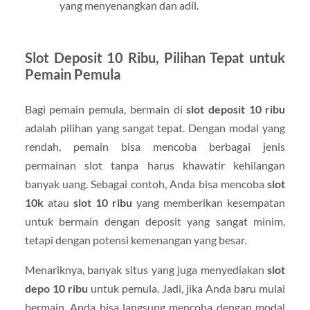
yang menyenangkan dan adil.
Slot Deposit 10 Ribu, Pilihan Tepat untuk
Pemain Pemula
Bagi pemain pemula, bermain di
slot deposit 10 ribu
adalah pilihan yang sangat tepat. Dengan modal yang
rendah, pemain bisa mencoba berbagai jenis
permainan slot tanpa harus khawatir kehilangan
banyak uang. Sebagai contoh, Anda bisa mencoba
slot
10k
atau
slot 10 ribu
yang memberikan kesempatan
untuk bermain dengan deposit yang sangat minim,
tetapi dengan potensi kemenangan yang besar.
Menariknya, banyak situs yang juga menyediakan
slot
depo 10 ribu
untuk pemula. Jadi, jika Anda baru mulai
bermain, Anda bisa langsung mencoba dengan modal