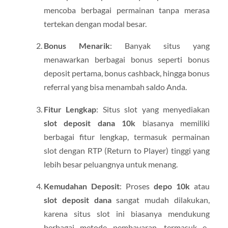
mencoba berbagai permainan tanpa merasa
tertekan dengan modal besar.
Bonus Menarik
: Banyak situs yang
menawarkan berbagai bonus seperti bonus
deposit pertama, bonus cashback, hingga bonus
referral yang bisa menambah saldo Anda.
Fitur Lengkap
: Situs slot yang menyediakan
slot deposit dana 10k
biasanya memiliki
berbagai fitur lengkap, termasuk permainan
slot dengan RTP (Return to Player) tinggi yang
lebih besar peluangnya untuk menang.
Kemudahan Deposit
: Proses
depo 10k
atau
slot deposit dana
sangat mudah dilakukan,
karena situs slot ini biasanya mendukung
berbagai metode pembayaran, termasuk e-