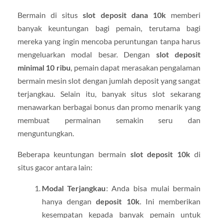
Bermain di situs
slot deposit dana 10k
memberi
banyak keuntungan bagi pemain, terutama bagi
mereka yang ingin mencoba peruntungan tanpa harus
mengeluarkan modal besar. Dengan
slot deposit
minimal 10 ribu
, pemain dapat merasakan pengalaman
bermain mesin slot dengan jumlah deposit yang sangat
terjangkau. Selain itu, banyak situs slot sekarang
menawarkan berbagai bonus dan promo menarik yang
membuat permainan semakin seru dan
menguntungkan.
Beberapa keuntungan bermain
slot deposit 10k
di
situs gacor antara lain:
Modal Terjangkau
: Anda bisa mulai bermain
hanya dengan
deposit 10k
. Ini memberikan
kesempatan kepada banyak pemain untuk