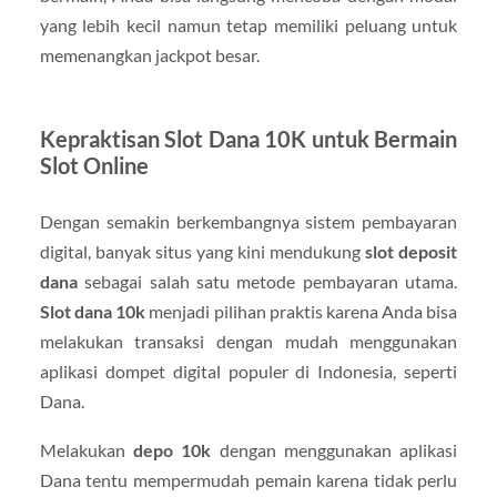
yang lebih kecil namun tetap memiliki peluang untuk
memenangkan jackpot besar.
Kepraktisan Slot Dana 10K untuk Bermain
Slot Online
Dengan semakin berkembangnya sistem pembayaran
digital, banyak situs yang kini mendukung
slot deposit
dana
sebagai salah satu metode pembayaran utama.
Slot dana 10k
menjadi pilihan praktis karena Anda bisa
melakukan transaksi dengan mudah menggunakan
aplikasi dompet digital populer di Indonesia, seperti
Dana.
Melakukan
depo 10k
dengan menggunakan aplikasi
Dana tentu mempermudah pemain karena tidak perlu