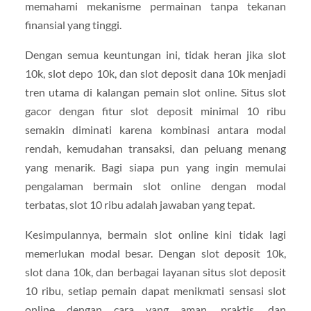
memahami mekanisme permainan tanpa tekanan
finansial yang tinggi.
Dengan semua keuntungan ini, tidak heran jika slot
10k, slot depo 10k, dan slot deposit dana 10k menjadi
tren utama di kalangan pemain slot online. Situs slot
gacor dengan fitur slot deposit minimal 10 ribu
semakin diminati karena kombinasi antara modal
rendah, kemudahan transaksi, dan peluang menang
yang menarik. Bagi siapa pun yang ingin memulai
pengalaman bermain slot online dengan modal
terbatas, slot 10 ribu adalah jawaban yang tepat.
Kesimpulannya, bermain slot online kini tidak lagi
memerlukan modal besar. Dengan slot deposit 10k,
slot dana 10k, dan berbagai layanan situs slot deposit
10 ribu, setiap pemain dapat menikmati sensasi slot
online dengan cara yang aman, praktis, dan