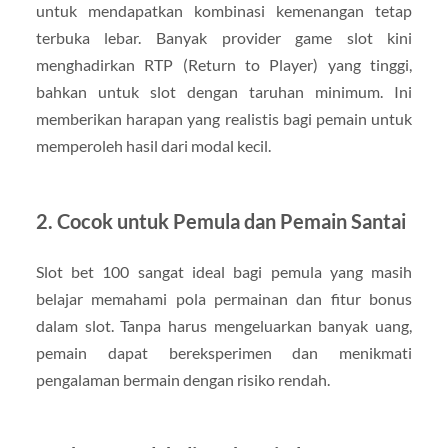
untuk mendapatkan kombinasi kemenangan tetap
terbuka lebar. Banyak provider game slot kini
menghadirkan RTP (Return to Player) yang tinggi,
bahkan untuk slot dengan taruhan minimum. Ini
memberikan harapan yang realistis bagi pemain untuk
memperoleh hasil dari modal kecil.
2. Cocok untuk Pemula dan Pemain Santai
Slot bet 100 sangat ideal bagi pemula yang masih
belajar memahami pola permainan dan fitur bonus
dalam slot. Tanpa harus mengeluarkan banyak uang,
pemain dapat bereksperimen dan menikmati
pengalaman bermain dengan risiko rendah.