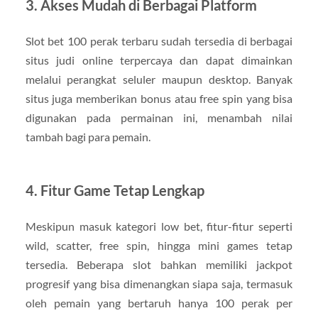
3. Akses Mudah di Berbagai Platform
Slot bet 100 perak terbaru sudah tersedia di berbagai
situs judi online terpercaya dan dapat dimainkan
melalui perangkat seluler maupun desktop. Banyak
situs juga memberikan bonus atau free spin yang bisa
digunakan pada permainan ini, menambah nilai
tambah bagi para pemain.
4. Fitur Game Tetap Lengkap
Meskipun masuk kategori low bet, fitur-fitur seperti
wild, scatter, free spin, hingga mini games tetap
tersedia. Beberapa slot bahkan memiliki jackpot
progresif yang bisa dimenangkan siapa saja, termasuk
oleh pemain yang bertaruh hanya 100 perak per