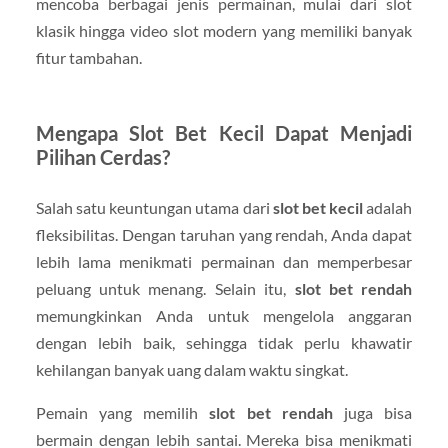
mencoba berbagai jenis permainan, mulai dari slot
klasik hingga video slot modern yang memiliki banyak
fitur tambahan.
Mengapa Slot Bet Kecil Dapat Menjadi
Pilihan Cerdas?
Salah satu keuntungan utama dari
slot bet kecil
adalah
fleksibilitas. Dengan taruhan yang rendah, Anda dapat
lebih lama menikmati permainan dan memperbesar
peluang untuk menang. Selain itu,
slot bet rendah
memungkinkan Anda untuk mengelola anggaran
dengan lebih baik, sehingga tidak perlu khawatir
kehilangan banyak uang dalam waktu singkat.
Pemain yang memilih
slot bet rendah
juga bisa
bermain dengan lebih santai. Mereka bisa menikmati