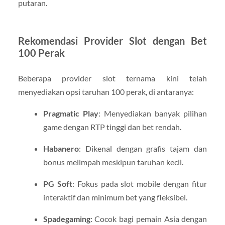
putaran.
Rekomendasi Provider Slot dengan Bet
100 Perak
Beberapa provider slot ternama kini telah
menyediakan opsi taruhan 100 perak, di antaranya:
Pragmatic Play
: Menyediakan banyak pilihan
game dengan RTP tinggi dan bet rendah.
Habanero
: Dikenal dengan grafis tajam dan
bonus melimpah meskipun taruhan kecil.
PG Soft
: Fokus pada slot mobile dengan fitur
interaktif dan minimum bet yang fleksibel.
Spadegaming
: Cocok bagi pemain Asia dengan