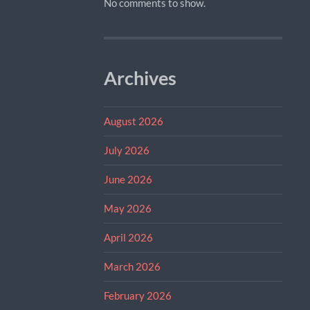
No comments to show.
Archives
August 2026
July 2026
June 2026
May 2026
April 2026
March 2026
February 2026