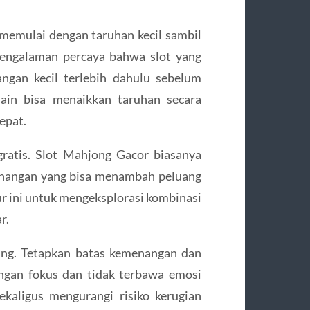
 memulai dengan taruhan kecil sambil
engalaman percaya bahwa slot yang
ngan kecil terlebih dahulu sebelum
main bisa menaikkan taruhan secara
epat.
gratis. Slot Mahjong Gacor biasanya
nangan yang bisa menambah peluang
r ini untuk mengeksplorasi kombinasi
r.
ing. Tetapkan batas kemenangan dan
ngan fokus dan tidak terbawa emosi
aligus mengurangi risiko kerugian