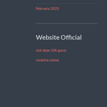
February 2025
Website Official
slot depo 10k gacor
roulette online