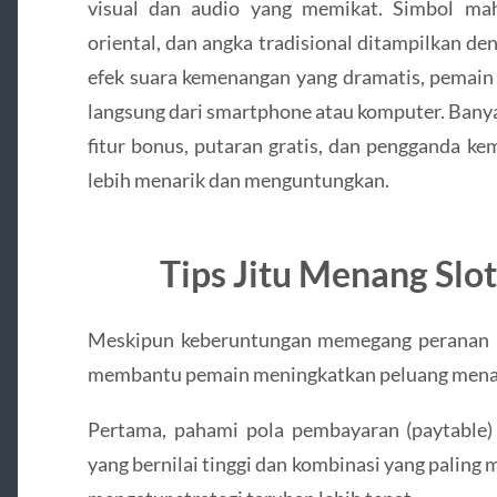
visual dan audio yang memikat. Simbol mah
oriental, dan angka tradisional ditampilkan d
efek suara kemenangan yang dramatis, pemain
langsung dari smartphone atau komputer. Bany
fitur bonus, putaran gratis, dan pengganda 
lebih menarik dan menguntungkan.
Tips Jitu Menang Slo
Meskipun keberuntungan memegang peranan pe
membantu pemain meningkatkan peluang menan
Pertama, pahami pola pembayaran (paytable) 
yang bernilai tinggi dan kombinasi yang pali