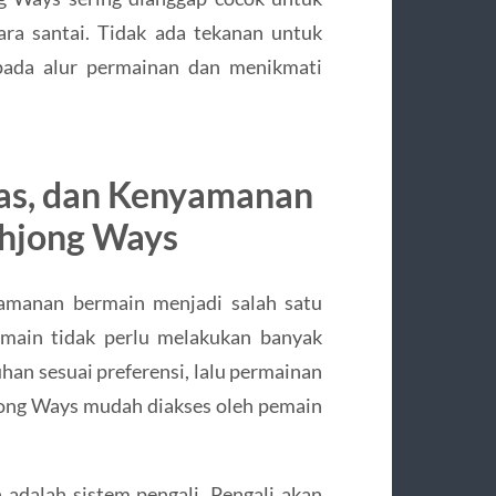
ara santai. Tidak ada tekanan untuk
 pada alur permainan dan menikmati
tas, dan Kenyamanan
ahjong Ways
manan bermain menjadi salah satu
main tidak perlu melakukan banyak
han sesuai preferensi, lalu permainan
jong Ways mudah diakses oleh pemain
n adalah sistem pengali. Pengali akan