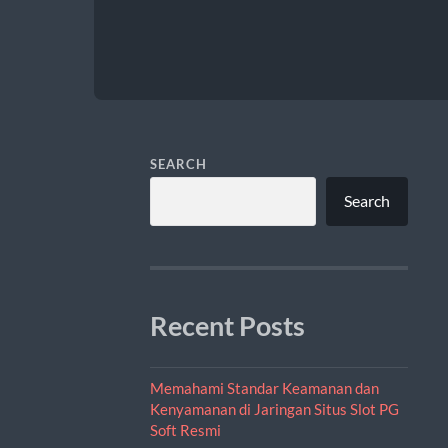
SEARCH
Search
Recent Posts
Memahami Standar Keamanan dan
Kenyamanan di Jaringan Situs Slot PG
Soft Resmi