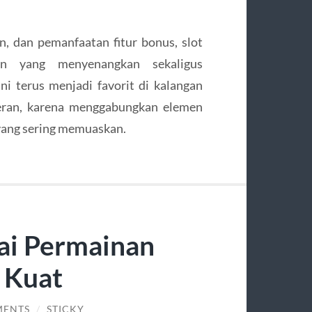
, dan pemanfaatan fitur bonus, slot
n yang menyenangkan sekaligus
i terus menjadi favorit di kalangan
teran, karena menggabungkan elemen
 yang sering memuaskan.
ai Permainan
s Kuat
MENTS
/
STICKY