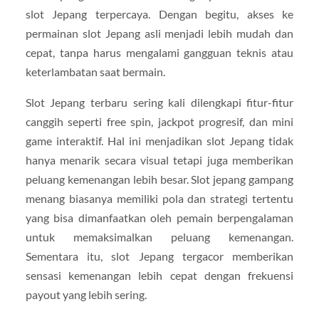
slot Jepang terpercaya. Dengan begitu, akses ke
permainan slot Jepang asli menjadi lebih mudah dan
cepat, tanpa harus mengalami gangguan teknis atau
keterlambatan saat bermain.
Slot Jepang terbaru sering kali dilengkapi fitur-fitur
canggih seperti free spin, jackpot progresif, dan mini
game interaktif. Hal ini menjadikan slot Jepang tidak
hanya menarik secara visual tetapi juga memberikan
peluang kemenangan lebih besar. Slot jepang gampang
menang biasanya memiliki pola dan strategi tertentu
yang bisa dimanfaatkan oleh pemain berpengalaman
untuk memaksimalkan peluang kemenangan.
Sementara itu, slot Jepang tergacor memberikan
sensasi kemenangan lebih cepat dengan frekuensi
payout yang lebih sering.