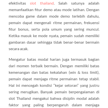
efektivitas
slot thailand
. Salah satunya adalah
memanfaatkan fitur demo atau mode latihan. Dengan
mencoba game dalam mode demo terlebih dahulu,
pemain dapat mengenali ritme permainan, frekuensi
fitur bonus, serta pola umum yang sering muncul.
Ketika masuk ke mode nyata, pemain sudah memiliki
gambaran dasar sehingga tidak benar-benar bermain
secara acak.
Mengatur batas modal harian juga termasuk bagian
dari momen terbaik bermain. Dengan memiliki batas
kemenangan dan batas kekalahan (win & loss limit),
pemain dapat menjaga ritme permainan tetap stabil.
Hal ini mencegah kondisi “kejar setoran” yang justru
sering merugikan. Banyak pemain berpengalaman di
slot Thailand mengakui bahwa disiplin modal adalah
faktor yang paling berpengaruh dalam menjaga