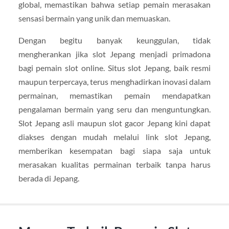
global, memastikan bahwa setiap pemain merasakan
sensasi bermain yang unik dan memuaskan.
Dengan begitu banyak keunggulan, tidak
mengherankan jika slot Jepang menjadi primadona
bagi pemain slot online. Situs slot Jepang, baik resmi
maupun terpercaya, terus menghadirkan inovasi dalam
permainan, memastikan pemain mendapatkan
pengalaman bermain yang seru dan menguntungkan.
Slot Jepang asli maupun slot gacor Jepang kini dapat
diakses dengan mudah melalui link slot Jepang,
memberikan kesempatan bagi siapa saja untuk
merasakan kualitas permainan terbaik tanpa harus
berada di Jepang.