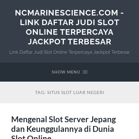
NCMARINESCIENCE.COM -
LINK DAFTAR JUDI SLOT
ONLINE TERPERCAYA
JACKPOT TERBESAR
Link Daftar Judi Slot Online Terpercaya Jackpot Terbesar
SHOW MENU
TAG:
SITUS SLOT LUAR NEGERI
Mengenal Slot Server Jepang
dan Keunggulannya di Dunia
Slot Online