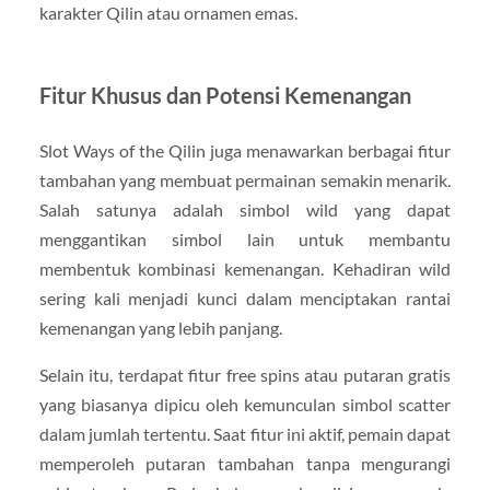
karakter Qilin atau ornamen emas.
Fitur Khusus dan Potensi Kemenangan
Slot Ways of the Qilin juga menawarkan berbagai fitur
tambahan yang membuat permainan semakin menarik.
Salah satunya adalah simbol wild yang dapat
menggantikan simbol lain untuk membantu
membentuk kombinasi kemenangan. Kehadiran wild
sering kali menjadi kunci dalam menciptakan rantai
kemenangan yang lebih panjang.
Selain itu, terdapat fitur free spins atau putaran gratis
yang biasanya dipicu oleh kemunculan simbol scatter
dalam jumlah tertentu. Saat fitur ini aktif, pemain dapat
memperoleh putaran tambahan tanpa mengurangi