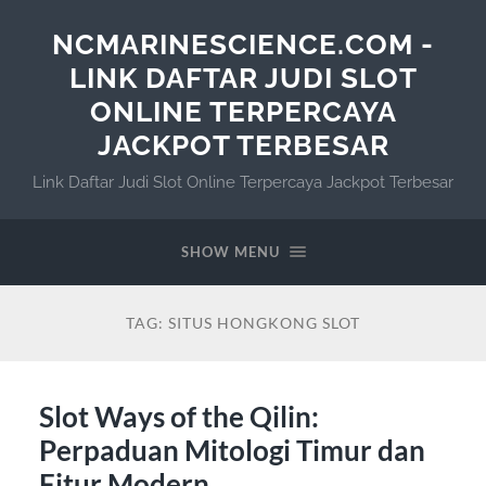
NCMARINESCIENCE.COM -
LINK DAFTAR JUDI SLOT
ONLINE TERPERCAYA
JACKPOT TERBESAR
Link Daftar Judi Slot Online Terpercaya Jackpot Terbesar
SHOW MENU
TAG:
SITUS HONGKONG SLOT
Slot Ways of the Qilin:
Perpaduan Mitologi Timur dan
Fitur Modern