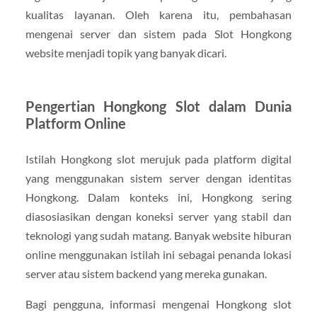
kualitas layanan. Oleh karena itu, pembahasan
mengenai server dan sistem pada Slot Hongkong
website menjadi topik yang banyak dicari.
Pengertian Hongkong Slot dalam Dunia
Platform Online
Istilah Hongkong slot merujuk pada platform digital
yang menggunakan sistem server dengan identitas
Hongkong. Dalam konteks ini, Hongkong sering
diasosiasikan dengan koneksi server yang stabil dan
teknologi yang sudah matang. Banyak website hiburan
online menggunakan istilah ini sebagai penanda lokasi
server atau sistem backend yang mereka gunakan.
Bagi pengguna, informasi mengenai Hongkong slot