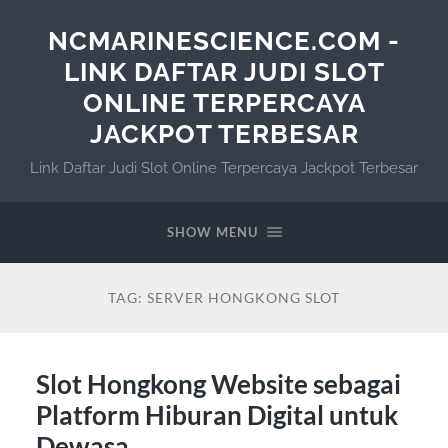
NCMARINESCIENCE.COM -
LINK DAFTAR JUDI SLOT
ONLINE TERPERCAYA
JACKPOT TERBESAR
Link Daftar Judi Slot Online Terpercaya Jackpot Terbesar
SHOW MENU
TAG:
SERVER HONGKONG SLOT
Slot Hongkong Website sebagai
Platform Hiburan Digital untuk
Dewasa