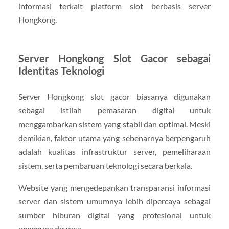
informasi terkait platform slot berbasis server
Hongkong.
Server Hongkong Slot Gacor sebagai
Identitas Teknologi
Server Hongkong slot gacor biasanya digunakan
sebagai istilah pemasaran digital untuk
menggambarkan sistem yang stabil dan optimal. Meski
demikian, faktor utama yang sebenarnya berpengaruh
adalah kualitas infrastruktur server, pemeliharaan
sistem, serta pembaruan teknologi secara berkala.
Website yang mengedepankan transparansi informasi
server dan sistem umumnya lebih dipercaya sebagai
sumber hiburan digital yang profesional untuk
pengguna dewasa.