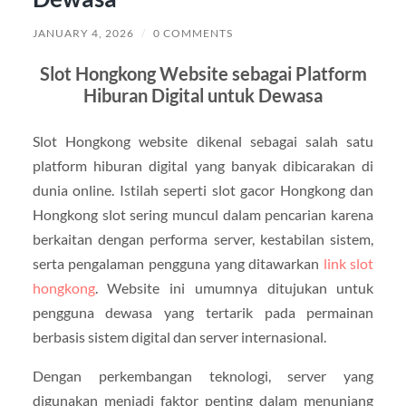
JANUARY 4, 2026
/
0 COMMENTS
Slot Hongkong Website sebagai Platform
Hiburan Digital untuk Dewasa
Slot Hongkong website dikenal sebagai salah satu
platform hiburan digital yang banyak dibicarakan di
dunia online. Istilah seperti slot gacor Hongkong dan
Hongkong slot sering muncul dalam pencarian karena
berkaitan dengan performa server, kestabilan sistem,
serta pengalaman pengguna yang ditawarkan
link slot
hongkong
. Website ini umumnya ditujukan untuk
pengguna dewasa yang tertarik pada permainan
berbasis sistem digital dan server internasional.
Dengan perkembangan teknologi, server yang
digunakan menjadi faktor penting dalam menunjang