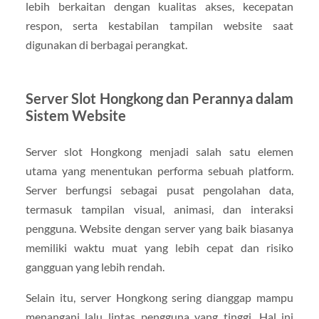
lebih berkaitan dengan kualitas akses, kecepatan
respon, serta kestabilan tampilan website saat
digunakan di berbagai perangkat.
Server Slot Hongkong dan Perannya dalam
Sistem Website
Server slot Hongkong menjadi salah satu elemen
utama yang menentukan performa sebuah platform.
Server berfungsi sebagai pusat pengolahan data,
termasuk tampilan visual, animasi, dan interaksi
pengguna. Website dengan server yang baik biasanya
memiliki waktu muat yang lebih cepat dan risiko
gangguan yang lebih rendah.
Selain itu, server Hongkong sering dianggap mampu
menangani lalu lintas pengguna yang tinggi. Hal ini