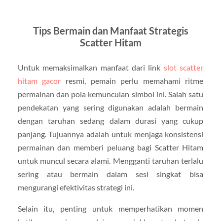
Tips Bermain dan Manfaat Strategis
Scatter Hitam
Untuk memaksimalkan manfaat dari link
slot scatter
hitam gacor
resmi, pemain perlu memahami ritme
permainan dan pola kemunculan simbol ini. Salah satu
pendekatan yang sering digunakan adalah bermain
dengan taruhan sedang dalam durasi yang cukup
panjang. Tujuannya adalah untuk menjaga konsistensi
permainan dan memberi peluang bagi Scatter Hitam
untuk muncul secara alami. Mengganti taruhan terlalu
sering atau bermain dalam sesi singkat bisa
mengurangi efektivitas strategi ini.
Selain itu, penting untuk memperhatikan momen