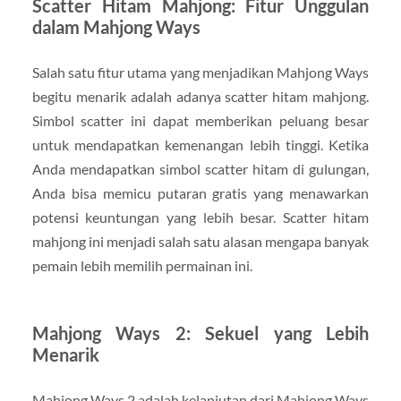
Scatter Hitam Mahjong: Fitur Unggulan
dalam Mahjong Ways
Salah satu fitur utama yang menjadikan Mahjong Ways
begitu menarik adalah adanya scatter hitam mahjong.
Simbol scatter ini dapat memberikan peluang besar
untuk mendapatkan kemenangan lebih tinggi. Ketika
Anda mendapatkan simbol scatter hitam di gulungan,
Anda bisa memicu putaran gratis yang menawarkan
potensi keuntungan yang lebih besar. Scatter hitam
mahjong ini menjadi salah satu alasan mengapa banyak
pemain lebih memilih permainan ini.
Mahjong Ways 2: Sekuel yang Lebih
Menarik
Mahjong Ways 2 adalah kelanjutan dari Mahjong Ways