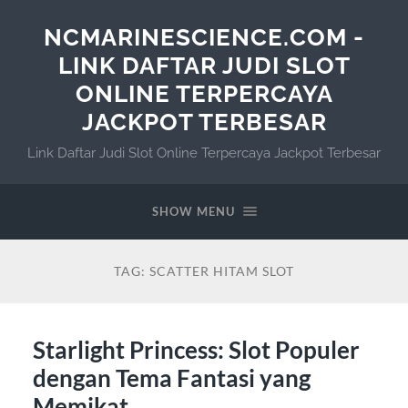
NCMARINESCIENCE.COM -
LINK DAFTAR JUDI SLOT
ONLINE TERPERCAYA
JACKPOT TERBESAR
Link Daftar Judi Slot Online Terpercaya Jackpot Terbesar
SHOW MENU
TAG:
SCATTER HITAM SLOT
Starlight Princess: Slot Populer
dengan Tema Fantasi yang
Memikat