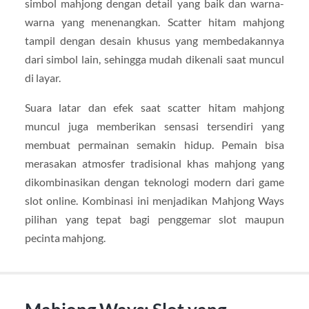
simbol mahjong dengan detail yang baik dan warna-
warna yang menenangkan. Scatter hitam mahjong
tampil dengan desain khusus yang membedakannya
dari simbol lain, sehingga mudah dikenali saat muncul
di layar.
Suara latar dan efek saat scatter hitam mahjong
muncul juga memberikan sensasi tersendiri yang
membuat permainan semakin hidup. Pemain bisa
merasakan atmosfer tradisional khas mahjong yang
dikombinasikan dengan teknologi modern dari game
slot online. Kombinasi ini menjadikan Mahjong Ways
pilihan yang tepat bagi penggemar slot maupun
pecinta mahjong.