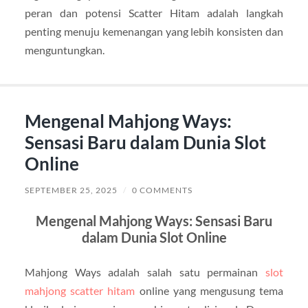
peran dan potensi Scatter Hitam adalah langkah
penting menuju kemenangan yang lebih konsisten dan
menguntungkan.
Mengenal Mahjong Ways:
Sensasi Baru dalam Dunia Slot
Online
SEPTEMBER 25, 2025
/
0 COMMENTS
Mengenal Mahjong Ways: Sensasi Baru
dalam Dunia Slot Online
Mahjong Ways adalah salah satu permainan
slot
mahjong scatter hitam
online yang mengusung tema