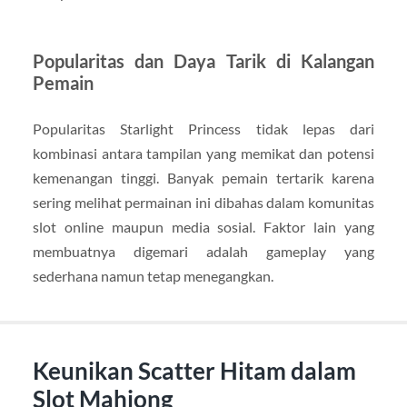
Popularitas dan Daya Tarik di Kalangan
Pemain
Popularitas Starlight Princess tidak lepas dari
kombinasi antara tampilan yang memikat dan potensi
kemenangan tinggi. Banyak pemain tertarik karena
sering melihat permainan ini dibahas dalam komunitas
slot online maupun media sosial. Faktor lain yang
membuatnya digemari adalah gameplay yang
sederhana namun tetap menegangkan.
Keunikan Scatter Hitam dalam
Slot Mahjong