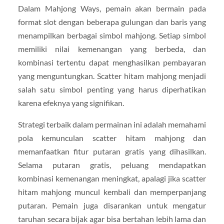
Dalam Mahjong Ways, pemain akan bermain pada
format slot dengan beberapa gulungan dan baris yang
menampilkan berbagai simbol mahjong. Setiap simbol
memiliki nilai kemenangan yang berbeda, dan
kombinasi tertentu dapat menghasilkan pembayaran
yang menguntungkan. Scatter hitam mahjong menjadi
salah satu simbol penting yang harus diperhatikan
karena efeknya yang signifikan.
Strategi terbaik dalam permainan ini adalah memahami
pola kemunculan scatter hitam mahjong dan
memanfaatkan fitur putaran gratis yang dihasilkan.
Selama putaran gratis, peluang mendapatkan
kombinasi kemenangan meningkat, apalagi jika scatter
hitam mahjong muncul kembali dan memperpanjang
putaran. Pemain juga disarankan untuk mengatur
taruhan secara bijak agar bisa bertahan lebih lama dan