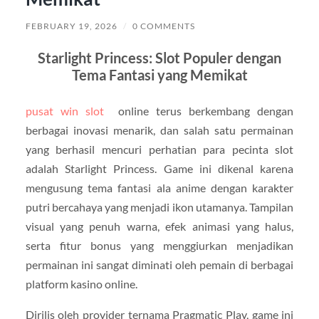
FEBRUARY 19, 2026
/
0 COMMENTS
Starlight Princess
: Slot Populer dengan
Tema Fantasi yang Memikat
pusat win slot
online terus berkembang dengan
berbagai inovasi menarik, dan salah satu permainan
yang berhasil mencuri perhatian para pecinta slot
adalah Starlight Princess. Game ini dikenal karena
mengusung tema fantasi ala anime dengan karakter
putri bercahaya yang menjadi ikon utamanya. Tampilan
visual yang penuh warna, efek animasi yang halus,
serta fitur bonus yang menggiurkan menjadikan
permainan ini sangat diminati oleh pemain di berbagai
platform kasino online.
Dirilis oleh provider ternama
Pragmatic Play
, game ini