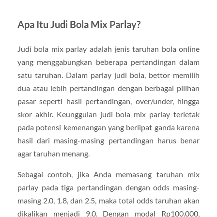
Apa Itu Judi Bola Mix Parlay?
Judi bola mix parlay adalah jenis taruhan bola online
yang menggabungkan beberapa pertandingan dalam
satu taruhan. Dalam parlay judi bola, bettor memilih
dua atau lebih pertandingan dengan berbagai pilihan
pasar seperti hasil pertandingan, over/under, hingga
skor akhir. Keunggulan judi bola mix parlay terletak
pada potensi kemenangan yang berlipat ganda karena
hasil dari masing-masing pertandingan harus benar
agar taruhan menang.
Sebagai contoh, jika Anda memasang taruhan mix
parlay pada tiga pertandingan dengan odds masing-
masing 2.0, 1.8, dan 2.5, maka total odds taruhan akan
dikalikan menjadi 9.0. Dengan modal Rp100.000,