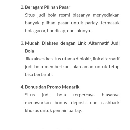
Beragam Pilihan Pasar
Situs judi bola resmi biasanya menyediakan
banyak pilihan pasar untuk parlay, termasuk
bola gacor, handicap, dan lainnya.
Mudah Diakses dengan Link Alternatif Judi
Bola
Jika akses ke situs utama diblokir, link alternatif
judi bola memberikan jalan aman untuk tetap
bisa bertaruh.
Bonus dan Promo Menarik
Situs judi bola terpercaya biasanya
menawarkan bonus deposit dan cashback
khusus untuk pemain parlay.