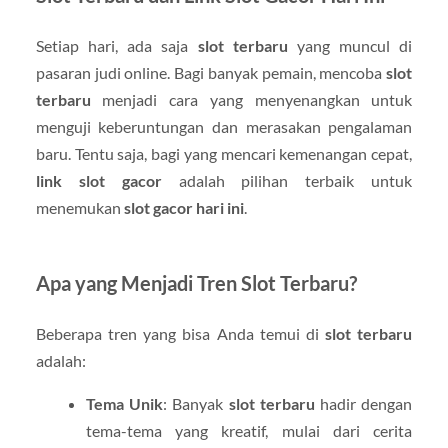
Setiap hari, ada saja
slot terbaru
yang muncul di
pasaran judi online. Bagi banyak pemain, mencoba
slot
terbaru
menjadi cara yang menyenangkan untuk
menguji keberuntungan dan merasakan pengalaman
baru. Tentu saja, bagi yang mencari kemenangan cepat,
link slot gacor
adalah pilihan terbaik untuk
menemukan
slot gacor hari ini
.
Apa yang Menjadi Tren Slot Terbaru?
Beberapa tren yang bisa Anda temui di
slot terbaru
adalah:
Tema Unik
: Banyak
slot terbaru
hadir dengan
tema-tema yang kreatif, mulai dari cerita