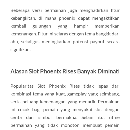
Beberapa versi permainan juga menghadirkan fitur
kebangkitan, di mana phoenix dapat mengaktifkan
kembali gulungan yang hampir memberikan
kemenangan. Fitur ini selaras dengan tema bangkit dari
abu, sekaligus meningkatkan potensi payout secara
signifikan.
Alasan Slot Phoenix Rises Banyak Diminati
Popularitas Slot Phoenix Rises tidak lepas dari
kombinasi tema yang kuat, gameplay yang seimbang,
serta peluang kemenangan yang menarik. Permainan
ini cocok bagi pemain yang menyukai slot dengan
cerita dan simbol bermakna. Selain itu, ritme
permainan yang tidak monoton membuat pemain