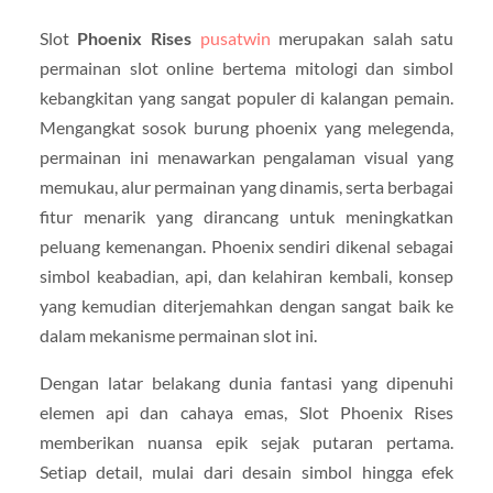
Slot
Phoenix Rises
pusatwin
merupakan salah satu
permainan slot online bertema mitologi dan simbol
kebangkitan yang sangat populer di kalangan pemain.
Mengangkat sosok burung phoenix yang melegenda,
permainan ini menawarkan pengalaman visual yang
memukau, alur permainan yang dinamis, serta berbagai
fitur menarik yang dirancang untuk meningkatkan
peluang kemenangan. Phoenix sendiri dikenal sebagai
simbol keabadian, api, dan kelahiran kembali, konsep
yang kemudian diterjemahkan dengan sangat baik ke
dalam mekanisme permainan slot ini.
Dengan latar belakang dunia fantasi yang dipenuhi
elemen api dan cahaya emas, Slot Phoenix Rises
memberikan nuansa epik sejak putaran pertama.
Setiap detail, mulai dari desain simbol hingga efek