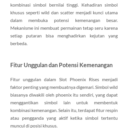
kombinasi simbol bernilai tinggi. Kehadiran simbol
khusus seperti wild dan scatter menjadi kunci utama
dalam membuka potensi kemenangan besar.
Mekanisme ini membuat permainan tetap seru karena
setiap putaran bisa menghadirkan kejutan yang
berbeda.
Fitur Unggulan dan Potensi Kemenangan
Fitur unggulan dalam Slot Phoenix Rises menjadi
faktor penting yang membuatnya digemari. Simbol wild
biasanya diwakili oleh phoenix itu sendiri, yang dapat
menggantikan simbol lain untuk membentuk
kombinasi kemenangan. Selain itu, terdapat fitur respin
atau pengganda yang aktif ketika simbol tertentu
muncul di posisi khusus.