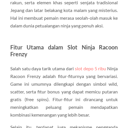
rakun, serta elemen khas seperti senjata tradisional
Jepang dan latar belakang kota malam yang misterius.
Hal ini membuat pemain merasa seolah-olah masuk ke
dalam dunia petualangan ninja yang penuh aksi.
Fitur Utama dalam Slot Ninja Racoon
Frenzy
Salah satu daya tarik utama dari
slot depo 5 ribu
Ninja
Racoon Frenzy adalah fitur-fiturnya yang bervariasi.
Game ini umumnya dilengkapi dengan simbol wild,
scatter, serta fitur bonus yang dapat memicu putaran
gratis (free spins). Fitur-fitur ini dirancang untuk
meningkatkan peluang pemain mendapatkan
kombinasi kemenangan yang lebih besar.
Selain itu, terdapat juga mekanisme pengganda