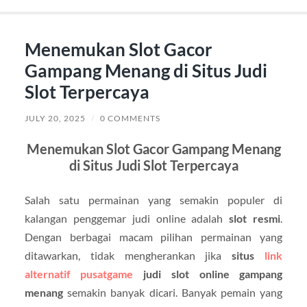
Menemukan Slot Gacor
Gampang Menang di Situs Judi
Slot Terpercaya
JULY 20, 2025
/
0 COMMENTS
Menemukan Slot Gacor Gampang Menang
di Situs Judi Slot Terpercaya
Salah satu permainan yang semakin populer di
kalangan penggemar judi online adalah
slot resmi
.
Dengan berbagai macam pilihan permainan yang
ditawarkan, tidak mengherankan jika
situs
link
alternatif pusatgame
judi slot online gampang
menang
semakin banyak dicari. Banyak pemain yang