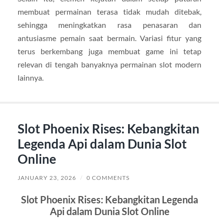
membuat permainan terasa tidak mudah ditebak,
sehingga meningkatkan rasa penasaran dan
antusiasme pemain saat bermain. Variasi fitur yang
terus berkembang juga membuat game ini tetap
relevan di tengah banyaknya permainan slot modern
lainnya.
Slot Phoenix Rises: Kebangkitan
Legenda Api dalam Dunia Slot
Online
JANUARY 23, 2026
/
0 COMMENTS
Slot Phoenix Rises: Kebangkitan Legenda
Api dalam Dunia Slot Online