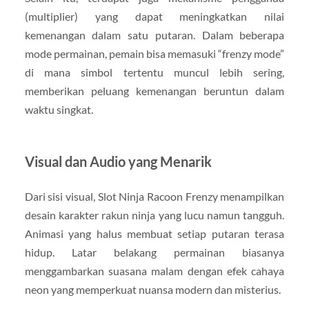
(multiplier) yang dapat meningkatkan nilai
kemenangan dalam satu putaran. Dalam beberapa
mode permainan, pemain bisa memasuki “frenzy mode”
di mana simbol tertentu muncul lebih sering,
memberikan peluang kemenangan beruntun dalam
waktu singkat.
Visual dan Audio yang Menarik
Dari sisi visual, Slot Ninja Racoon Frenzy menampilkan
desain karakter rakun ninja yang lucu namun tangguh.
Animasi yang halus membuat setiap putaran terasa
hidup. Latar belakang permainan biasanya
menggambarkan suasana malam dengan efek cahaya
neon yang memperkuat nuansa modern dan misterius.