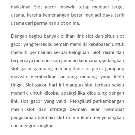
maksimal. Slot gacor maxwin tetap menjadi target
utama, karena kemenangan besar menjadi daya tarik
utama dari permainan slot online.
Dengan begitu banyak pilihan link slot dan situs slot
gacor yang tersedia, pemain memiliki kebebasan untuk
memilih permainan sesuai keinginan. Slot resmi dan
terpercaya memberikan jaminan keamanan, sedangkan
slot gacor gampang menang dan slot gacor gampang
maxwin memberikan peluang menang yang lebih
tinggi. Slot gacor hari ini maupun slot terbaru selalu
menarik untuk dicoba, apalagi jika didukung dengan
link slot gacor yang valid. Mengikuti perkembangan
mesin slot dan strategi bermain akan membuat
pengalaman bermain slot online lebih menyenangkan
dan menguntungkan.