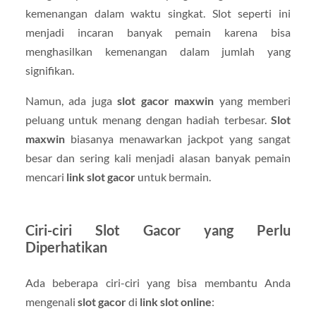
kemenangan dalam waktu singkat. Slot seperti ini
menjadi incaran banyak pemain karena bisa
menghasilkan kemenangan dalam jumlah yang
signifikan.
Namun, ada juga
slot gacor maxwin
yang memberi
peluang untuk menang dengan hadiah terbesar.
Slot
maxwin
biasanya menawarkan jackpot yang sangat
besar dan sering kali menjadi alasan banyak pemain
mencari
link slot gacor
untuk bermain.
Ciri-ciri Slot Gacor yang Perlu
Diperhatikan
Ada beberapa ciri-ciri yang bisa membantu Anda
mengenali
slot gacor
di
link slot online
: