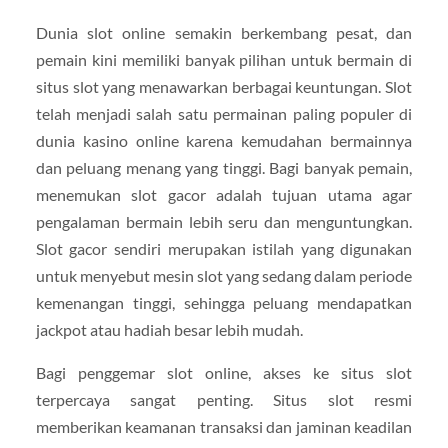
Dunia slot online semakin berkembang pesat, dan
pemain kini memiliki banyak pilihan untuk bermain di
situs slot yang menawarkan berbagai keuntungan. Slot
telah menjadi salah satu permainan paling populer di
dunia kasino online karena kemudahan bermainnya
dan peluang menang yang tinggi. Bagi banyak pemain,
menemukan slot gacor adalah tujuan utama agar
pengalaman bermain lebih seru dan menguntungkan.
Slot gacor sendiri merupakan istilah yang digunakan
untuk menyebut mesin slot yang sedang dalam periode
kemenangan tinggi, sehingga peluang mendapatkan
jackpot atau hadiah besar lebih mudah.
Bagi penggemar slot online, akses ke situs slot
terpercaya sangat penting. Situs slot resmi
memberikan keamanan transaksi dan jaminan keadilan