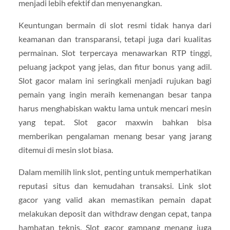
menjadi lebih efektif dan menyenangkan.
Keuntungan bermain di slot resmi tidak hanya dari
keamanan dan transparansi, tetapi juga dari kualitas
permainan. Slot terpercaya menawarkan RTP tinggi,
peluang jackpot yang jelas, dan fitur bonus yang adil.
Slot gacor malam ini seringkali menjadi rujukan bagi
pemain yang ingin meraih kemenangan besar tanpa
harus menghabiskan waktu lama untuk mencari mesin
yang tepat. Slot gacor maxwin bahkan bisa
memberikan pengalaman menang besar yang jarang
ditemui di mesin slot biasa.
Dalam memilih link slot, penting untuk memperhatikan
reputasi situs dan kemudahan transaksi. Link slot
gacor yang valid akan memastikan pemain dapat
melakukan deposit dan withdraw dengan cepat, tanpa
hambatan teknis. Slot gacor gampang menang juga