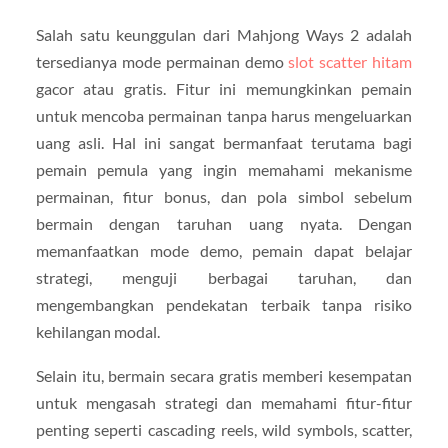
Salah satu keunggulan dari Mahjong Ways 2 adalah
tersedianya mode permainan demo
slot scatter hitam
gacor atau gratis. Fitur ini memungkinkan pemain
untuk mencoba permainan tanpa harus mengeluarkan
uang asli. Hal ini sangat bermanfaat terutama bagi
pemain pemula yang ingin memahami mekanisme
permainan, fitur bonus, dan pola simbol sebelum
bermain dengan taruhan uang nyata. Dengan
memanfaatkan mode demo, pemain dapat belajar
strategi, menguji berbagai taruhan, dan
mengembangkan pendekatan terbaik tanpa risiko
kehilangan modal.
Selain itu, bermain secara gratis memberi kesempatan
untuk mengasah strategi dan memahami fitur-fitur
penting seperti cascading reels, wild symbols, scatter,