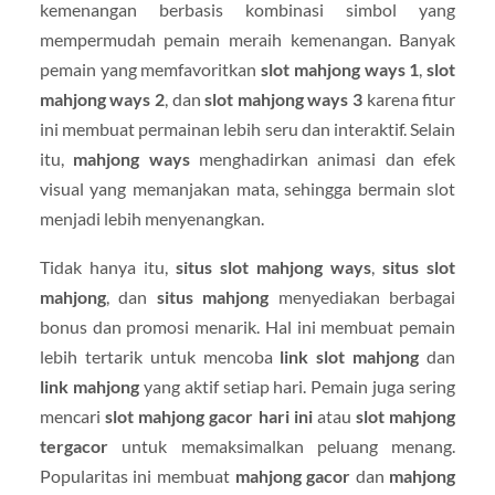
kemenangan berbasis kombinasi simbol yang
mempermudah pemain meraih kemenangan. Banyak
pemain yang memfavoritkan
slot mahjong ways 1
,
slot
mahjong ways 2
, dan
slot mahjong ways 3
karena fitur
ini membuat permainan lebih seru dan interaktif. Selain
itu,
mahjong ways
menghadirkan animasi dan efek
visual yang memanjakan mata, sehingga bermain slot
menjadi lebih menyenangkan.
Tidak hanya itu,
situs slot mahjong ways
,
situs slot
mahjong
, dan
situs mahjong
menyediakan berbagai
bonus dan promosi menarik. Hal ini membuat pemain
lebih tertarik untuk mencoba
link slot mahjong
dan
link mahjong
yang aktif setiap hari. Pemain juga sering
mencari
slot mahjong gacor hari ini
atau
slot mahjong
tergacor
untuk memaksimalkan peluang menang.
Popularitas ini membuat
mahjong gacor
dan
mahjong