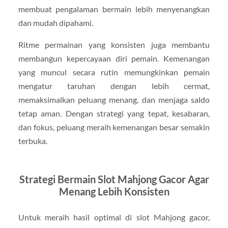
membuat pengalaman bermain lebih menyenangkan
dan mudah dipahami.
Ritme permainan yang konsisten juga membantu
membangun kepercayaan diri pemain. Kemenangan
yang muncul secara rutin memungkinkan pemain
mengatur taruhan dengan lebih cermat,
memaksimalkan peluang menang, dan menjaga saldo
tetap aman. Dengan strategi yang tepat, kesabaran,
dan fokus, peluang meraih kemenangan besar semakin
terbuka.
Strategi Bermain Slot Mahjong Gacor Agar
Menang Lebih Konsisten
Untuk meraih hasil optimal di slot Mahjong gacor,