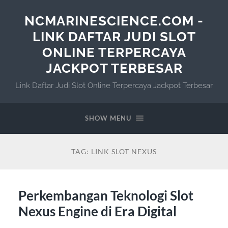
NCMARINESCIENCE.COM -
LINK DAFTAR JUDI SLOT
ONLINE TERPERCAYA
JACKPOT TERBESAR
Link Daftar Judi Slot Online Terpercaya Jackpot Terbesar
SHOW MENU
TAG:
LINK SLOT NEXUS
Perkembangan Teknologi Slot
Nexus Engine di Era Digital