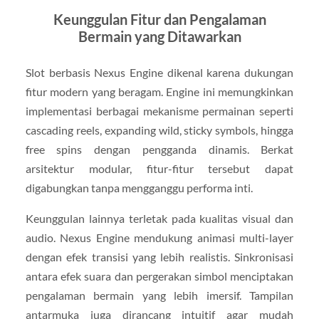
Keunggulan Fitur dan Pengalaman
Bermain yang Ditawarkan
Slot berbasis Nexus Engine dikenal karena dukungan
fitur modern yang beragam. Engine ini memungkinkan
implementasi berbagai mekanisme permainan seperti
cascading reels, expanding wild, sticky symbols, hingga
free spins dengan pengganda dinamis. Berkat
arsitektur modular, fitur-fitur tersebut dapat
digabungkan tanpa mengganggu performa inti.
Keunggulan lainnya terletak pada kualitas visual dan
audio. Nexus Engine mendukung animasi multi-layer
dengan efek transisi yang lebih realistis. Sinkronisasi
antara efek suara dan pergerakan simbol menciptakan
pengalaman bermain yang lebih imersif. Tampilan
antarmuka juga dirancang intuitif agar mudah