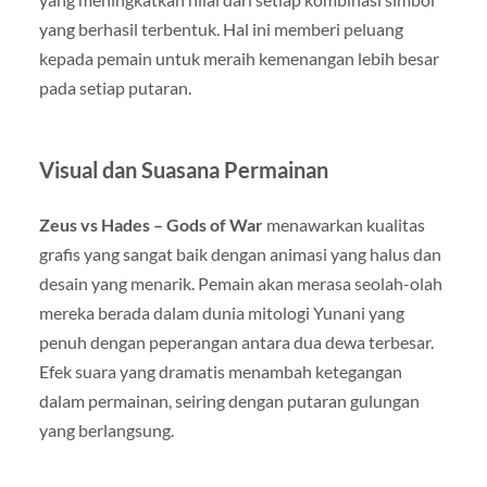
yang berhasil terbentuk. Hal ini memberi peluang
kepada pemain untuk meraih kemenangan lebih besar
pada setiap putaran.
Visual dan Suasana Permainan
Zeus vs Hades – Gods of War
menawarkan kualitas
grafis yang sangat baik dengan animasi yang halus dan
desain yang menarik. Pemain akan merasa seolah-olah
mereka berada dalam dunia mitologi Yunani yang
penuh dengan peperangan antara dua dewa terbesar.
Efek suara yang dramatis menambah ketegangan
dalam permainan, seiring dengan putaran gulungan
yang berlangsung.