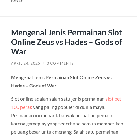
besar.
Mengenal Jenis Permainan Slot
Online Zeus vs Hades – Gods of
War
APRIL 24, 2025
/
0 COMMENTS
Mengenal Jenis Permainan Slot Online Zeus vs
Hades – Gods of War
Slot online adalah salah satu jenis permainan
slot bet
100 perak
yang paling populer di dunia maya.
Permainan ini menarik banyak perhatian pemain
karena gameplay yang sederhana namun memberikan
peluang besar untuk menang. Salah satu permainan