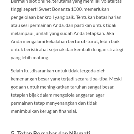
Bermain slot online, terutama yang memiliki volatilitas
tinggi seperti Sweet Bonanza 1000, memerlukan
pengelolaan bankroll yang baik. Tentukan batas harian
atau sesi permainan Anda, dan pastikan untuk tidak
melampaui jumlah yang sudah Anda tetapkan. Jika
Anda mengalami kekalahan berturut-turut, lebih baik
untuk beristirahat sejenak dan kembali dengan strategi
yang lebih matang.
Selain itu, disarankan untuk tidak tergoda oleh
kemenangan besar yang terjadi secara tiba-tiba. Meski
godaan untuk meningkatkan taruhan sangat besar,
tetaplah bijak dalam mengelola anggaran agar
permainan tetap menyenangkan dan tidak
menimbulkan kerugian finansial.
5.
Tetap Bersabar dan Nikmati