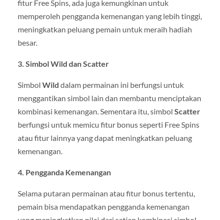
fitur Free Spins, ada juga kemungkinan untuk
memperoleh pengganda kemenangan yang lebih tinggi,
meningkatkan peluang pemain untuk meraih hadiah
besar.
3. Simbol Wild dan Scatter
Simbol
Wild
dalam permainan ini berfungsi untuk
menggantikan simbol lain dan membantu menciptakan
kombinasi kemenangan. Sementara itu, simbol
Scatter
berfungsi untuk memicu fitur bonus seperti Free Spins
atau fitur lainnya yang dapat meningkatkan peluang
kemenangan.
4. Pengganda Kemenangan
Selama putaran permainan atau fitur bonus tertentu,
pemain bisa mendapatkan pengganda kemenangan
yang meningkatkan nilai dari setiap kombinasi simbol