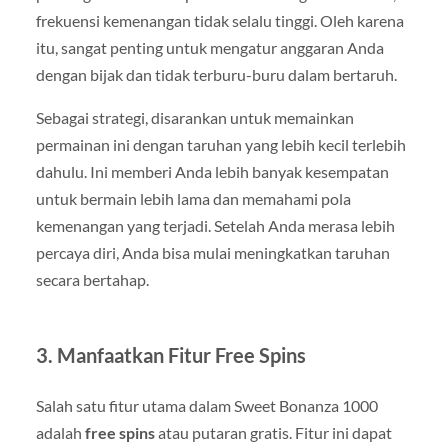
frekuensi kemenangan tidak selalu tinggi. Oleh karena
itu, sangat penting untuk mengatur anggaran Anda
dengan bijak dan tidak terburu-buru dalam bertaruh.
Sebagai strategi, disarankan untuk memainkan
permainan ini dengan taruhan yang lebih kecil terlebih
dahulu. Ini memberi Anda lebih banyak kesempatan
untuk bermain lebih lama dan memahami pola
kemenangan yang terjadi. Setelah Anda merasa lebih
percaya diri, Anda bisa mulai meningkatkan taruhan
secara bertahap.
3.
Manfaatkan Fitur Free Spins
Salah satu fitur utama dalam Sweet Bonanza 1000
adalah
free spins
atau putaran gratis. Fitur ini dapat