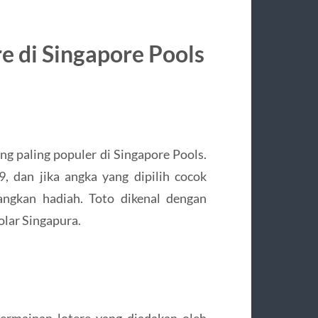
e di Singapore Pools
ng paling populer di Singapore Pools.
, dan jika angka yang dipilih cocok
ngkan hadiah. Toto dikenal dengan
olar Singapura.
ermainan lotere yang diadakan oleh