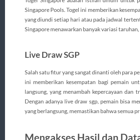
Singapore Pools. Togel ini memberikan kesemp
yang diundi setiap hari atau pada jadwal terte
Singapore menawarkan banyak variasi taruhan, d
Live Draw SGP
Salah satu fitur yang sangat dinanti oleh para p
ini memberikan kesempatan bagi pemain unt
langsung, yang menambah kepercayaan dan tr
Dengan adanya live draw sgp, pemain bisa mem
yang berlangsung, memastikan bahwa semua pros
Mengakses Hasil dan Dat