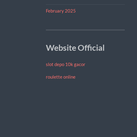
February 2025
Website Official
slot depo 10k gacor
roulette online