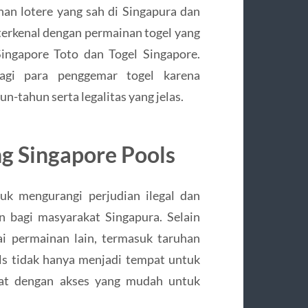
an lotere yang sah di Singapura dan
 terkenal dengan permainan togel yang
ingapore Toto dan Togel Singapore.
agi para penggemar togel karena
-tahun serta legalitas yang jelas.
ng Singapore Pools
uk mengurangi perjudian ilegal dan
n bagi masyarakat Singapura. Selain
i permainan lain, termasuk taruhan
ls tidak hanya menjadi tempat untuk
akat dengan akses yang mudah untuk