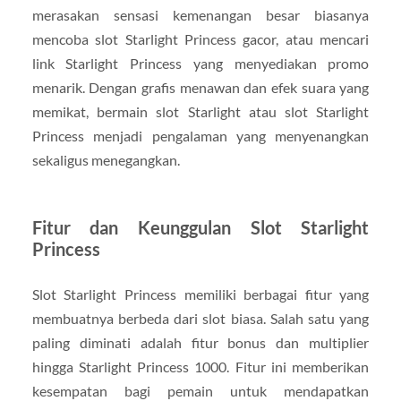
merasakan sensasi kemenangan besar biasanya
mencoba slot Starlight Princess gacor, atau mencari
link Starlight Princess yang menyediakan promo
menarik. Dengan grafis menawan dan efek suara yang
memikat, bermain slot Starlight atau slot Starlight
Princess menjadi pengalaman yang menyenangkan
sekaligus menegangkan.
Fitur dan Keunggulan Slot Starlight
Princess
Slot Starlight Princess memiliki berbagai fitur yang
membuatnya berbeda dari slot biasa. Salah satu yang
paling diminati adalah fitur bonus dan multiplier
hingga Starlight Princess 1000. Fitur ini memberikan
kesempatan bagi pemain untuk mendapatkan