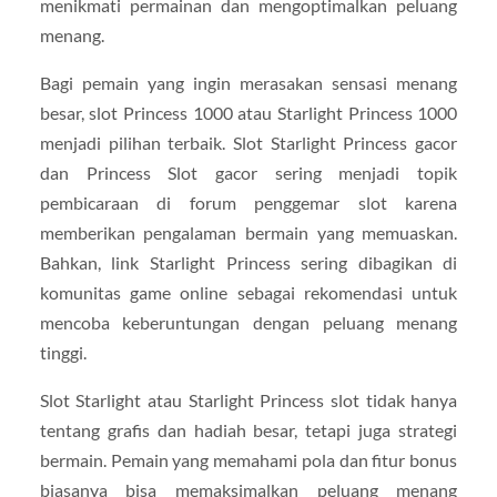
menikmati permainan dan mengoptimalkan peluang
menang.
Bagi pemain yang ingin merasakan sensasi menang
besar, slot Princess 1000 atau Starlight Princess 1000
menjadi pilihan terbaik. Slot Starlight Princess gacor
dan Princess Slot gacor sering menjadi topik
pembicaraan di forum penggemar slot karena
memberikan pengalaman bermain yang memuaskan.
Bahkan, link Starlight Princess sering dibagikan di
komunitas game online sebagai rekomendasi untuk
mencoba keberuntungan dengan peluang menang
tinggi.
Slot Starlight atau Starlight Princess slot tidak hanya
tentang grafis dan hadiah besar, tetapi juga strategi
bermain. Pemain yang memahami pola dan fitur bonus
biasanya bisa memaksimalkan peluang menang