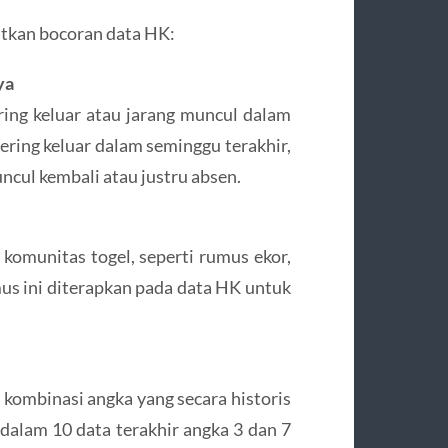
tkan bocoran data HK:
ya
ing keluar atau jarang muncul dalam
sering keluar dalam seminggu terakhir,
cul kembali atau justru absen.
omunitas togel, seperti rumus ekor,
mus ini diterapkan pada data HK untuk
 kombinasi angka yang secara historis
 dalam 10 data terakhir angka 3 dan 7