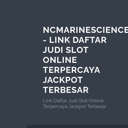
NCMARINESCIENC
- LINK DAFTAR
JUDI SLOT
ONLINE
TERPERCAYA
JACKPOT
TERBESAR
Link Daftar Judi Slot Online
Terpercaya Jackpot Terbesar