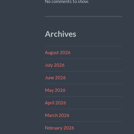
No comments to show.
Archives
August 2026
July 2026
June 2026
May 2026
April 2026
March 2026
February 2026