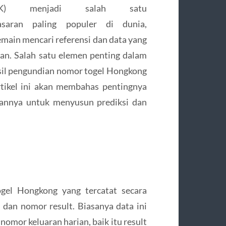
HK) menjadi salah satu
aran paling populer di dunia,
main mencari referensi dan data yang
n. Salah satu elemen penting dalam
asil pengundian nomor togel Hongkong
tikel ini akan membahas pentingnya
annya untuk menyusun prediksi dan
gel Hongkong yang tercatat secara
, dan nomor result. Biasanya data ini
omor keluaran harian, baik itu result