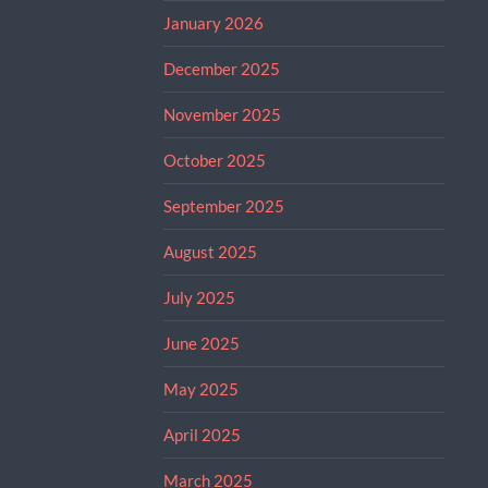
January 2026
December 2025
November 2025
October 2025
September 2025
August 2025
July 2025
June 2025
May 2025
April 2025
March 2025