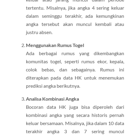
tertentu. Misalnya, jika angka 4 sering keluar
dalam seminggu terakhir, ada kemungkinan
angka tersebut akan muncul kembali atau
justru absen.
Menggunakan Rumus Togel
Ada berbagai rumus yang dikembangkan
komunitas togel, seperti rumus ekor, kepala,
colok bebas, dan sebagainya. Rumus ini
diterapkan pada data HK untuk menemukan
prediksi angka berikutnya.
Analisa Kombinasi Angka
Bocoran data HK juga bisa diperoleh dari
kombinasi angka yang secara historis pernah
keluar bersamaan. Misalnya, jika dalam 10 data
terakhir angka 3 dan 7 sering muncul