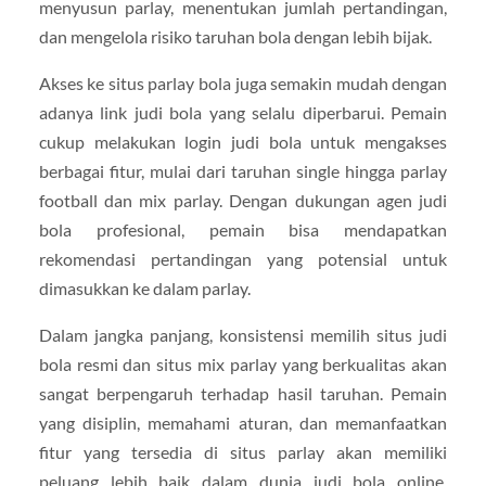
menyusun parlay, menentukan jumlah pertandingan,
dan mengelola risiko taruhan bola dengan lebih bijak.
Akses ke situs parlay bola juga semakin mudah dengan
adanya link judi bola yang selalu diperbarui. Pemain
cukup melakukan login judi bola untuk mengakses
berbagai fitur, mulai dari taruhan single hingga parlay
football dan mix parlay. Dengan dukungan agen judi
bola profesional, pemain bisa mendapatkan
rekomendasi pertandingan yang potensial untuk
dimasukkan ke dalam parlay.
Dalam jangka panjang, konsistensi memilih situs judi
bola resmi dan situs mix parlay yang berkualitas akan
sangat berpengaruh terhadap hasil taruhan. Pemain
yang disiplin, memahami aturan, dan memanfaatkan
fitur yang tersedia di situs parlay akan memiliki
peluang lebih baik dalam dunia judi bola online.